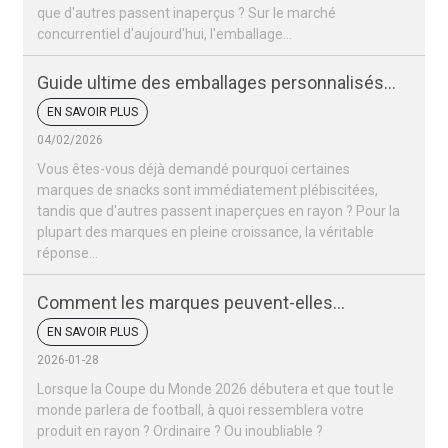
que d'autres passent inaperçus ? Sur le marché
concurrentiel d'aujourd'hui, l'emballage…
Guide ultime des emballages personnalisés
pour snacks
EN SAVOIR PLUS
04/02/2026
Vous êtes-vous déjà demandé pourquoi certaines
marques de snacks sont immédiatement plébiscitées,
tandis que d'autres passent inaperçues en rayon ? Pour la
plupart des marques en pleine croissance, la véritable
réponse…
Comment les marques peuvent-elles
remporter un succès retentissant lors de la
EN SAVOIR PLUS
Coupe du monde 2026 ?
2026-01-28
Lorsque la Coupe du Monde 2026 débutera et que tout le
monde parlera de football, à quoi ressemblera votre
produit en rayon ? Ordinaire ? Ou inoubliable ?