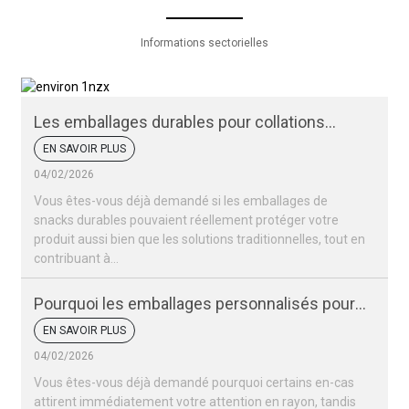
Informations sectorielles
Les emballages durables pour collations
peuvent-ils protéger vos produits ?
EN SAVOIR PLUS
04/02/2026
Vous êtes-vous déjà demandé si les emballages de
snacks durables pouvaient réellement protéger votre
produit aussi bien que les solutions traditionnelles, tout en
contribuant à...
Pourquoi les emballages personnalisés pour
vos snacks sont-ils si importants pour votre
EN SAVOIR PLUS
marque ?
04/02/2026
Vous êtes-vous déjà demandé pourquoi certains en-cas
attirent immédiatement votre attention en rayon, tandis