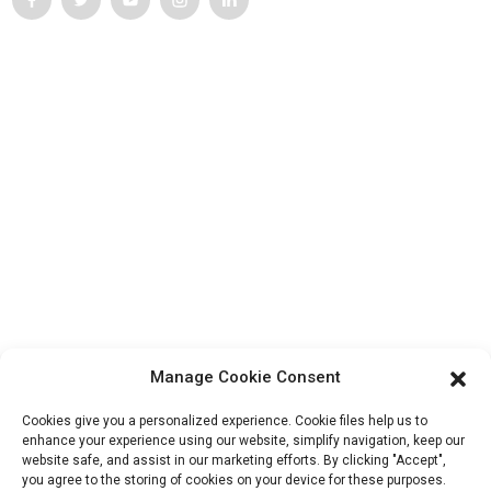
Service Client
Contactez-nous
Produits
Visite de l'usine
À propos de nous
Informations De Contact
Bloc B-29, Parc d'innovation VanYang Crowd, n° 1, rue
ShuangYang, ville de YangQiao, district de BoLuo, ville de
Manage Cookie Consent
HuiZhou, 516157, Chine
fannie@hzdlpack.com
Cookies give you a personalized experience. Cookie files help us to
enhance your experience using our website, simplify navigation, keep our
+86 13410678885
website safe, and assist in our marketing efforts. By clicking "Accept",
you agree to the storing of cookies on your device for these purposes.