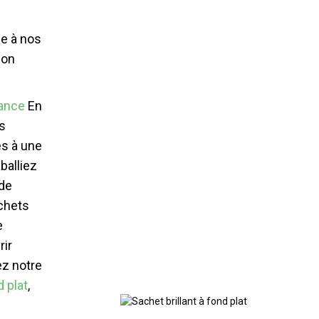
ce à nos
ion
iance
En
s
és à une
balliez
 de
chets
e
rir
ez notre
 plat
,