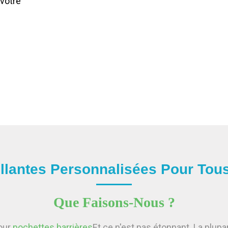
 votre
illantes Personnalisées Pour Tou
Que Faisons-Nous ?
pour
pochettes barrières
Et ce n'est pas étonnant. La plup