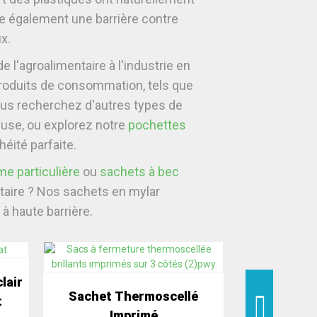
tue également une barrière contre
x.
 l'agroalimentaire à l'industrie en
 produits de consommation, tels que
vous recherchez d'autres types de
euse, ou explorez notre
pochettes
éité parfaite.
e particulière
ou
sachets à bec
taire ? Nos sachets en mylar
à haute barrière.
lair
Sachet Thermoscellé
Pochette No
t
Imprimé
É