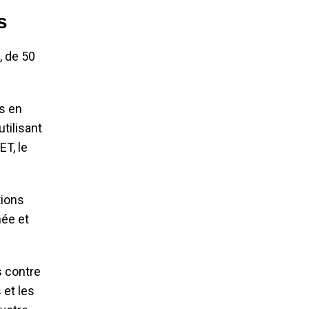
s
, de 50
es en
tilisant
ET, le
tions
mée et
s contre
 et les