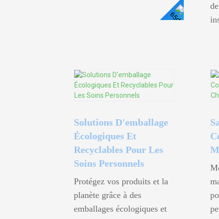
de
in
Voir
Les
Détails
Solutions D'emballage
S
Écologiques Et
C
Recyclables Pour Les
M
Soins Personnels
Me
Protégez vos produits et la
ma
planète grâce à des
po
emballages écologiques et
pe