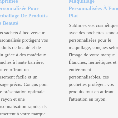
mprimée
Maquillage
ersonnalisée Pour
Personnalisées À Fon
mballage De Produits
Plat
e Beauté
Sublimez vos cosmétique
s sachets à bec verseur
avec des pochettes stand-
rsonnalisés protègent vos
personnalisées pour le
oduits de beauté et de
maquillage, conçues selo
in grâce à des matériaux
l'image de votre marque.
anches à haute barrière,
Étanches, hermétiques et
ut en offrant un
entièrement
rsement facile et un
personnalisables, ces
sage précis. Conçus pour
pochettes protègent vos
e présentation optimale
produits tout en attirant
 rayon et une
l'attention en rayon.
rsonnalisation rapide, ils
rmettent à votre marque