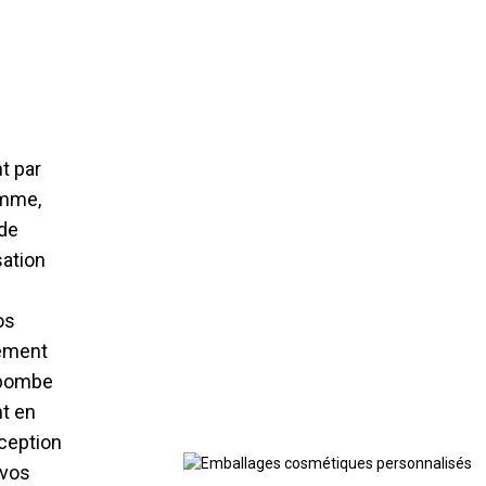
t par
amme,
de
sation
os
ement
 bombe
nt en
nception
 vos