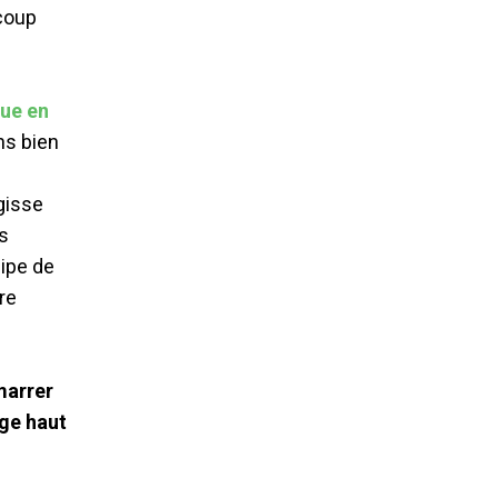
coup
ue en
ns bien
agisse
s
uipe de
re
marrer
age haut