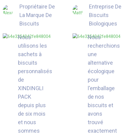
Propriétaire De
Entreprise De
La Marque De
Biscuits
Biscuits
Biologiques
Nous
Nous
utilisons les
recherchions
sachets à
une
biscuits
alternative
personnalisés
écologique
de
pour
XINDINGLI
l'emballage
PACK
de nos
depuis plus
biscuits et
de six mois
avons
et nous
trouvé
sommes
exactement