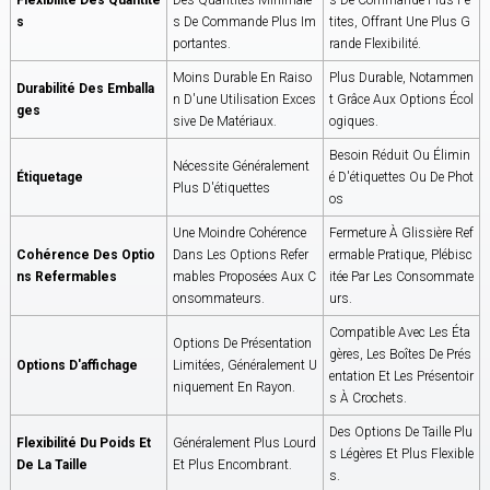
S
S De Commande Plus Im
Tites, Offrant Une Plus G
Portantes.
Rande Flexibilité.
Moins Durable En Raiso
Plus Durable, Notammen
Durabilité Des Emballa
N D'une Utilisation Exces
T Grâce Aux Options Écol
Ges
Sive De Matériaux.
Ogiques.
Besoin Réduit Ou Élimin
Nécessite Généralement
Étiquetage
É D'étiquettes Ou De Phot
Plus D'étiquettes
Os
Une Moindre Cohérence
Fermeture À Glissière Ref
Cohérence Des Optio
Dans Les Options Refer
Ermable Pratique, Plébisc
Ns Refermables
Mables Proposées Aux C
Itée Par Les Consommate
Onsommateurs.
Urs.
Compatible Avec Les Éta
Options De Présentation
Gères, Les Boîtes De Prés
Options D'affichage
Limitées, Généralement U
Entation Et Les Présentoir
Niquement En Rayon.
S À Crochets.
Des Options De Taille Plu
Flexibilité Du Poids Et
Généralement Plus Lourd
S Légères Et Plus Flexible
De La Taille
Et Plus Encombrant.
S.