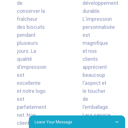
de
développement
conserver la
durable.
fraîcheur
L'impression
des biscuits
personnalisée
pendant
est
plusieurs
magnifique
jours. La
et nos
qualité
clients
d'impression
apprécient
est
beaucoup
excellente
l'aspect et
et notre logo
le toucher
est
de
parfaitement
l'emballage.
net. Nos
Leur service
Leave Your Message
clients ont
client est