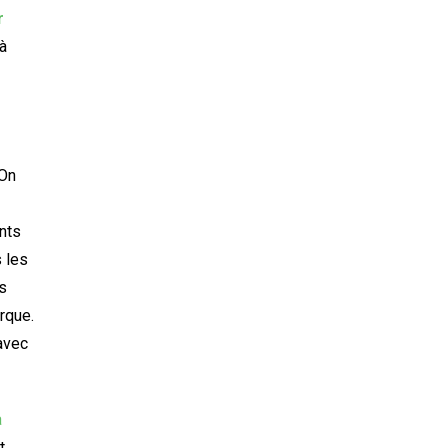
r
 à
 On
nts
s les
s
rque.
avec
à
t