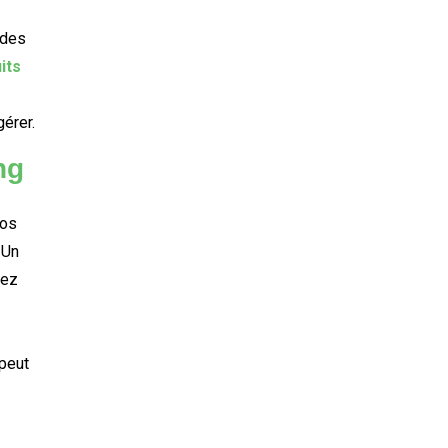
 des
its
gérer.
ng
vos
 Un
gez
 peut