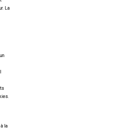
r. La
 un
I
ts
kies.
à la