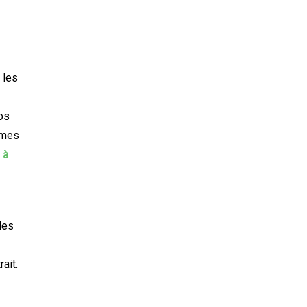
 les
vos
rmes
 à
des
ait.