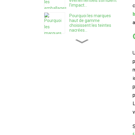
événementiels stimulent
l'impact...
c
b
Pourquoi les marques
haut de gamme
a
choisissent les teintes
nacrées...
Les 9 erreurs les plus
fréquentes des nouvelles
U
marques d'épices...
p
m
Comment choisir le bon
emballage...
i
p
Créer une entreprise
p
d'épices : un guide
pratique...
L
v
Comment conserver son
thé frais plus longtemps ?
S
f