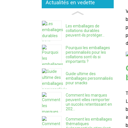
Actualités en vedette
V
Les emballages de
p
collations durables
p
peuvent-ils protéger...
d
Pourquoi les emballages
personnalisés pour les
collations sont-ils si
importants ?
Guide ultime des
emballages personnalisés
pour snacks
T
Comment les marques
peuvent-elles remporter
L
un succès retentissant en
b
202...
i
Comment les emballages
thématiques
b