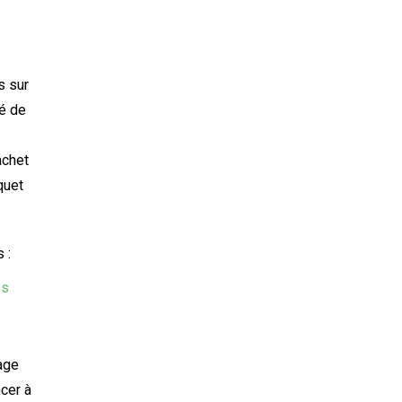
s sur
té de
s
achet
quet
 :
és
age
cer à