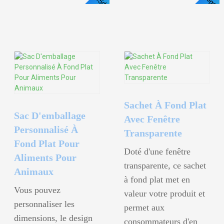
Voir
Voir Les Détails
Les
Détails
Sachet À Fond Plat
Sac D'emballage
Avec Fenêtre
Personnalisé À
Transparente
Fond Plat Pour
Doté d'une fenêtre
Aliments Pour
transparente, ce sachet
Animaux
à fond plat met en
Vous pouvez
valeur votre produit et
personnaliser les
permet aux
dimensions, le design
consommateurs d'en