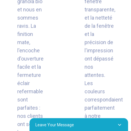
granola bio
fenêtre
et nous en
transparente,
sommes
et la netteté
ravis. La
de la fenêtre
finition
et la
mate,
précision de
l'encoche
l'impression
d'ouverture
ont dépassé
facile et la
nos
fermeture
attentes.
éclair
Les
refermable
couleurs
sont
correspondaient
parfaites :
parfaitement
nos clients
à notre
ont souligné
cahier des
Leave Your Message