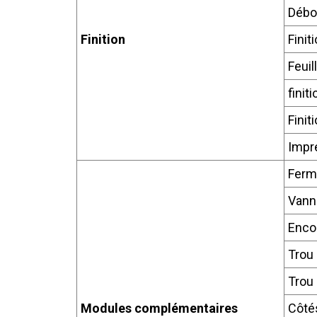
Débo
Finition
Finit
Feuil
finit
Finit
Impre
Ferme
Vann
Enco
Trou 
Trou 
Modules complémentaires
Côté