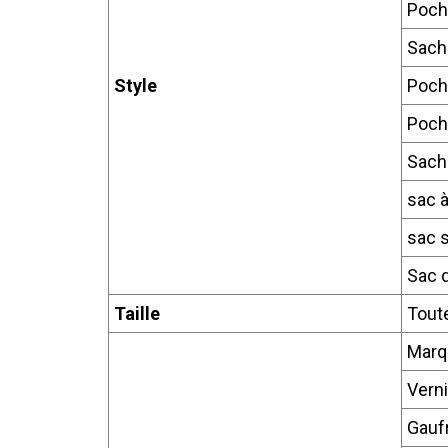
Poch
Sache
Style
Poch
Poch
Sache
sac à
sac 
Sac d
Taille
Toute
Marq
Verni
Gauf