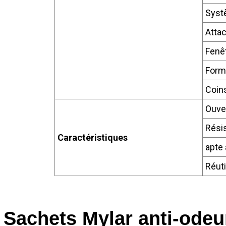
Syst
Attac
Fenê
Form
Coin
Ouver
Résis
Caractéristiques
apte 
Réuti
Sachets Mylar anti-odeu