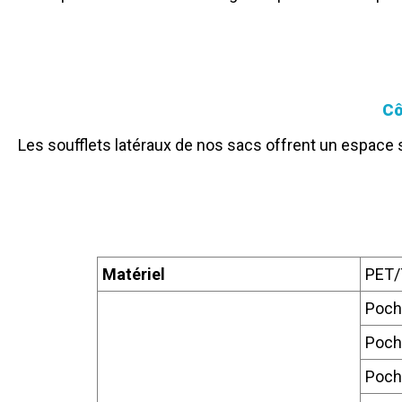
Cô
Les soufflets latéraux de nos sacs offrent un espace 
Matériel
PET/
Poche
Poche
Poche