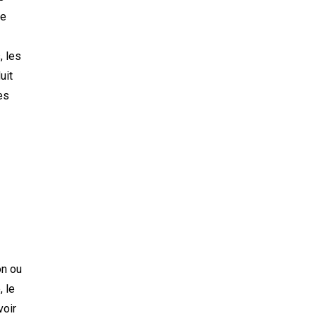
de
, les
uit
es
on ou
 le
voir