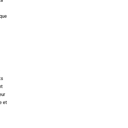
La
ique
e
ts
nt
eur
e et