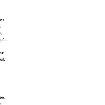
les
s
au
iqués
eur
uit,
ée,
e