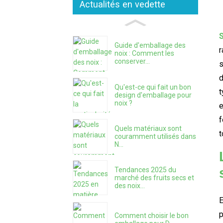
Actualités en vedette
S
Guide d'emballage des
r
noix : Comment les
conserver...
s
d
Qu'est-ce qui fait un bon
t
design d'emballage pour
noix ?
e
f
Quels matériaux sont
t
couramment utilisés dans
N...
Tendances 2025 du
marché des fruits secs et
des noix...
E
p
Comment choisir le bon