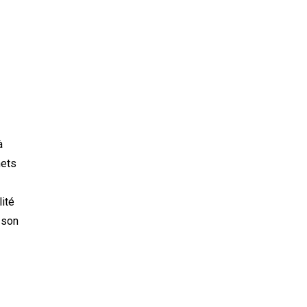
à
hets
lité
 son