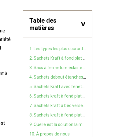
Table des
>
matières
une
riété
l
1. Les types les plus courants de sachets Kraft à fond plat
2. Sachets Kraft à fond plat avec fermeture éclair
3. Sacs à fermeture éclair en papier kraft blanc et brun
nt à
4. Sachets debout étanches et résistants aux graisses
5. Sachets Kraft avec fenêtre transparente
6. Sachets kraft à fond plat et à fond vertical
7. Sachets kraft à bec verseur
8. Sachets kraft à fond plat doublés d'aluminium
est
9. Quelle est la solution la mieux adaptée à votre produit ?
10. À propos de nous