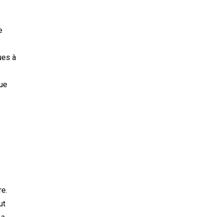
e
ues à
que
re.
ut