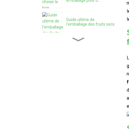
emballage pour D...
m
l
l
Guide ultime de
l'emballage des fruits secs
Papier kraft ou Mylar —
Lequel est vraiment...
L
g
Qu'est-ce qu'une solution
d'emballage tout-en-un ?
n
d
Sachets Mylar avec boîtes
de présentation : Quoi Y...
a
e
Comment protéger les
produits avec 3,5 Myla...