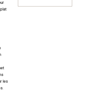
our
plat
n
n
met
ans
r les
s.