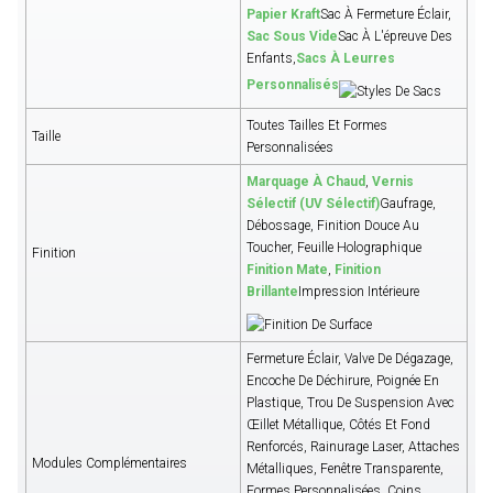
Papier Kraft
Sac À Fermeture Éclair,
Sac Sous Vide
Sac À L'épreuve Des
Enfants,
Sacs À Leurres
Personnalisés
Toutes Tailles Et Formes
Taille
Personnalisées
Marquage À Chaud
,
Vernis
Sélectif (UV Sélectif)
Gaufrage,
Débossage, Finition Douce Au
Toucher, Feuille Holographique
Finition
Finition Mate
,
Finition
Brillante
Impression Intérieure
Fermeture Éclair, Valve De Dégazage,
Encoche De Déchirure, Poignée En
Plastique, Trou De Suspension Avec
Œillet Métallique, Côtés Et Fond
Renforcés, Rainurage Laser, Attaches
Modules Complémentaires
Métalliques, Fenêtre Transparente,
Formes Personnalisées, Coins