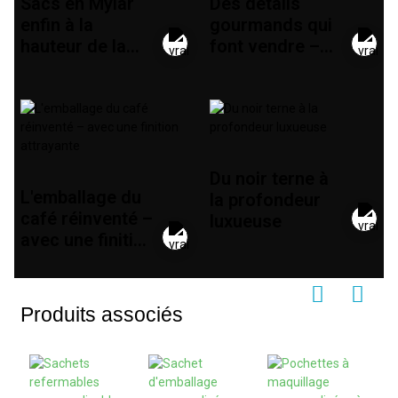
Sacs en Mylar
Des détails
enfin à la
gourmands qui
hauteur de la
font vendre –
qualité de la
Sachets de
marque
bonbons
revisités
Du noir terne à
L'emballage du
la profondeur
café réinventé –
luxueuse
avec une finition
attrayante
Produits associés