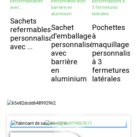
Sachets
S
Sachet
Pochettes
refermables
b
d'emballage
à
personnalisables
s
personnalisé
maquillage
avec ...
avec
personnalisé
p
barrière
à 3
a
en
fermetures
d
aluminium
latérales