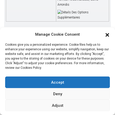
Arrondis
Manage Cookie Consent
Produit principal
Cookies give you a personalized experience. Cookie files help us to
Faites briller chaque produit : un emballage personnalisé qui se
enhance your experience using our website, simplify navigation, keep our
démarque.
website safe, and assist in our marketing efforts. By clicking "Accept",
you agree to the storing of cookies on your device for these purposes.
Click "Adjust" to adjust your cookie preferences. For more information,
review our Cookies Policy.
Sachet souple écologique
Accept
Deny
VOIR PLUS
Adjust