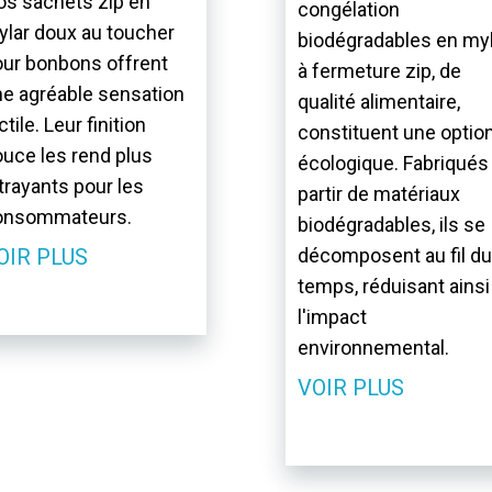
s sachets zip en
congélation
lar doux au toucher
biodégradables en myl
ur bonbons offrent
à fermeture zip, de
e agréable sensation
qualité alimentaire,
ctile. Leur finition
constituent une optio
uce les rend plus
écologique. Fabriqués
trayants pour les
partir de matériaux
onsommateurs.
biodégradables, ils se
OIR PLUS
décomposent au fil du
temps, réduisant ainsi
l'impact
environnemental.
VOIR PLUS