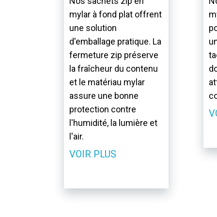
Nos sachets zip en
No
mylar à fond plat offrent
my
une solution
po
d'emballage pratique. La
un
fermeture zip préserve
ta
la fraîcheur du contenu
do
et le matériau mylar
at
assure une bonne
c
protection contre
V
l'humidité, la lumière et
l'air.
VOIR PLUS