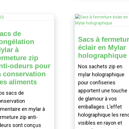
acs de
Sacs à fermetu
ongélation
éclair en Mylar
ylar à
holographique
ermeture zip
nti-odeurs pour
Nos sachets zip en
a conservation
mylar holographique
es aliments
pour confiseries
apportent une touche
os sacs de
de glamour à vos
onservation
emballages. L'effet
imentaire en mylar à
holographique les ren
rmeture zip anti-
visibles en rayon et
deurs sont conçus