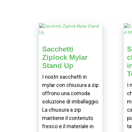
Sacchetti
S
Ziplock Mylar
c
Stand Up
i
T
I nostri sacchetti in
mylar con chiusura a zip
I 
offrono una comoda
ch
soluzione di imballaggio.
mo
La chiusura a zip
ca
mantiene il contenuto
pi
fresco e il materiale in
ta