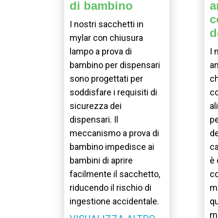
di bambino
a
c
I nostri sacchetti in
d
mylar con chiusura
lampo a prova di
I 
bambino per dispensari
an
sono progettati per
ch
soddisfare i requisiti di
co
sicurezza dei
al
dispensari. Il
pe
meccanismo a prova di
de
bambino impedisce ai
ca
bambini di aprire
è 
facilmente il sacchetto,
c
riducendo il rischio di
ma
ingestione accidentale.
qu
m