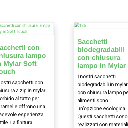
Sacchetti
acchetti con
biodegradabili
hiusura lampo
con chiusura
n Mylar Soft
lampo in Mylar
ouch
I nostri sacchetti
nostri sacchetti con
biodegradabili in mylar
iusura a zip in mylar
con chiusura lampo p
rbido al tatto per
alimenti sono
ramelle offrono una
un'opzione ecologica.
acevole esperienza
Questi sacchetti sono
ttile. La finitura
realizzati con material