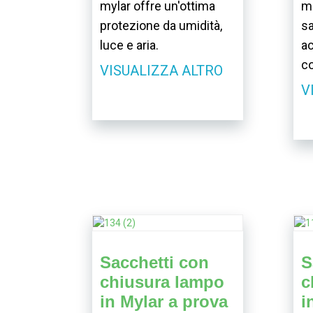
mylar offre un'ottima
mo
protezione da umidità,
sa
luce e aria.
ac
c
VISUALIZZA ALTRO
V
Sacchetti con
S
chiusura lampo
c
in Mylar a prova
i