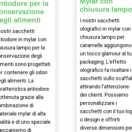
Mylar con
ntiodore per la
chiusura lamp
onservazione
egli alimenti
I nostri sacchetti
olografici in mylar con
nostri sacchetti
chiusura lampo per
tiodore in mylar con
caramelle aggiungono
iusura lampo per la
un tocco glamour al t
nservazione degli
packaging. L'effetto
imenti sono progettati
olografico fa risaltare i
r contenere gli odori
sacchetti sullo scaffal
gli alimenti. La
attirando l'attenzione
ratteristica antiodore
dei clienti. Possiamo
ottenuta grazie alla
personalizzare i
ombinazione di
sacchetti con il tuo lo
teriale mylar di alta
o design e offrirti
alità e di uno speciale
diverse dimensioni pe
eccanismo di