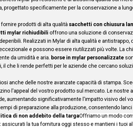
, progettato specificamente per la conservazione a lungo
rnire prodotti di alta qualità
sacchetti con chiusura la
ti mylar richiudibili
offrono una soluzione di conservazi
eperibili. Realizzati in Mylar di alta qualità e antistrappo
ccezionale e possono essere riutilizzati più volte. La ch
nte da umidità e aria.
borse in mylar personalizzate
son
il che li rende perfetti per le aziende che cercano soluzion
i anche delle nostre avanzate capacità di stampa. Scegli
izzino l'appeal del vostro prodotto sul mercato. Le nostre 
ide, aumentando significativamente l'impatto visivo del vo
 tempi di preparazione alla produzione, consentendo lanci 
itica di non addebito della targa
Offriamo un modo conve
 assicurati la tua fornitura oggi stesso e mantieni i tuoi a