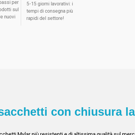
bassi per
5-15 giorni lavorativi: i
odotti sul
tempi di consegna più
re nuovi
rapidi del settore!
sacchetti con chiusura l
cchetti Mylar più resistenti e di altissima qualità sul m