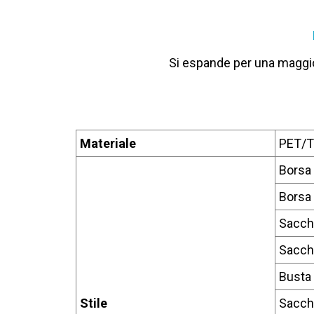
Si espande per una maggior
Materiale
PET/
Borsa
Borsa 
Sacche
Sacche
Busta 
Stile
Sacch