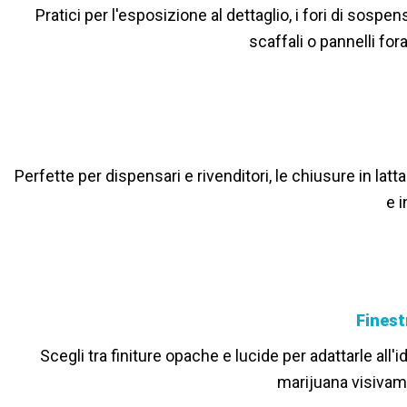
Pratici per l'esposizione al dettaglio, i fori di sos
scaffali o pannelli for
Perfette per dispensari e rivenditori, le chiusure in la
e i
Finest
Scegli tra finiture opache e lucide per adattarle all
marijuana visivame