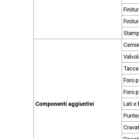
Finitu
Finitu
Stampa
Cerni
Valvol
Tacca 
Foro p
Foro p
Componenti aggiuntivi
Lati e
Punteg
Cravat