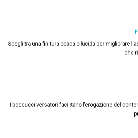
F
Scegli tra una finitura opaca o lucida per migliorare l
che ri
I beccucci versatori facilitano l'erogazione del cont
p