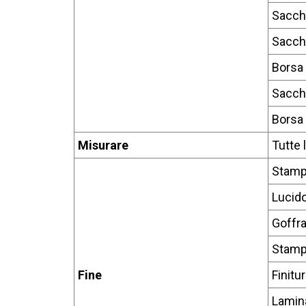
Sacch
Sacche
Borsa 
Sacch
Borsa 
Misurare
Tutte 
Stamp
Lucido
Goffra
Stamp
Fine
Finitu
Lamina