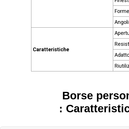
Finest
Forme
Angoli
Apertu
Resist
Caratteristiche
Adatto
Riutili
Borse person
: Caratteristi