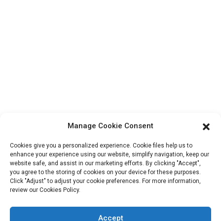
Chi siamo
Informazioni Di Contatto
Blocco B-29, VanYang Crowd Innovation Park, n. 1
ShuangYang Road, città di YangQiao, distretto di BoLuo,
città di HuiZhou, 516157, Cina
fannie@hzdlpack.com
+86 13410678885
Manage Cookie Consent
Newsletter
Cookies give you a personalized experience. Cookie files help us to
Inserisci la tua email e ti invieremo le ultime informazioni sui piani.
enhance your experience using our website, simplify navigation, keep our
website safe, and assist in our marketing efforts. By clicking "Accept",
you agree to the storing of cookies on your device for these purposes.
Click "Adjust" to adjust your cookie preferences. For more information,
Contattaci
review our Cookies Policy.
Accept