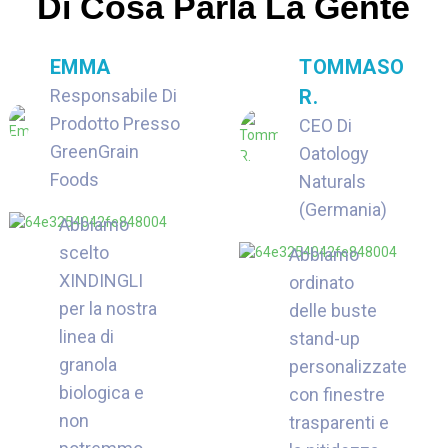
Di Cosa Parla La Gente
EMMA
TOMMASO
Responsabile Di
R.
Prodotto Presso
CEO Di
GreenGrain
Oatology
Foods
Naturals
(Germania)
Abbiamo
scelto
Abbiamo
XINDINGLI
ordinato
per la nostra
delle buste
linea di
stand-up
granola
personalizzate
biologica e
con finestre
non
trasparenti e