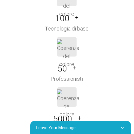
100
+
Tecnologia di base
50
+
Professionisti
5000
+
Leave Your Message
Clienti soddisfatti