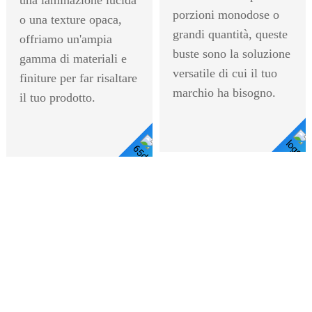
porzioni monodose o
o una texture opaca,
grandi quantità, queste
offriamo un'ampia
buste sono la soluzione
gamma di materiali e
versatile di cui il tuo
finiture per far risaltare
marchio ha bisogno.
il tuo prodotto.
Visualizza I
Visualizza
Dettagli
I Dettagli