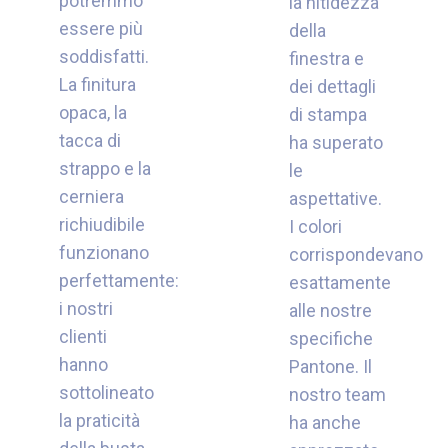
potremmo
la nitidezza
essere più
della
soddisfatti.
finestra e
La finitura
dei dettagli
opaca, la
di stampa
tacca di
ha superato
strappo e la
le
cerniera
aspettative.
richiudibile
I colori
funzionano
corrispondevano
perfettamente:
esattamente
i nostri
alle nostre
clienti
specifiche
hanno
Pantone. Il
sottolineato
nostro team
la praticità
ha anche