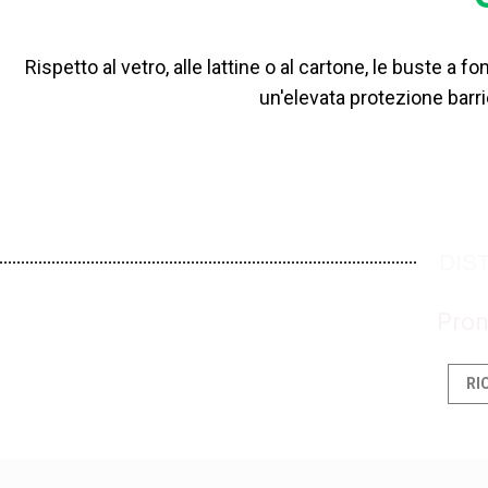
Rispetto al vetro, alle lattine o al cartone, le buste 
un'elevata protezione barri
DIST
Pron
RI