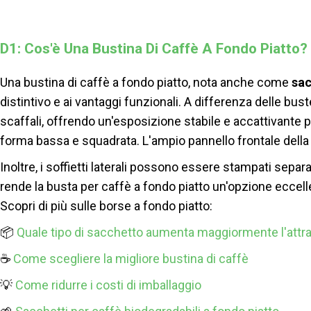
base di caffè. Dalla maggiore stabilità a scaffale alle op
successo del tuo marc
D1: Cos'è Una Bustina Di Caffè A Fondo Piatto?
Una bustina di caffè a fondo piatto, nota anche come
sac
distintivo e ai vantaggi funzionali. A differenza delle bus
scaffali, offrendo un'esposizione stabile e accattivante per
forma bassa e squadrata. L'ampio pannello frontale della 
Inoltre, i soffietti laterali possono essere stampati sepa
rende la busta per caffè a fondo piatto un'opzione eccell
Scopri di più sulle borse a fondo piatto:
📦
Quale tipo di sacchetto aumenta maggiormente l'attrat
☕
Come scegliere la migliore bustina di caffè
💡
Come ridurre i costi di imballaggio