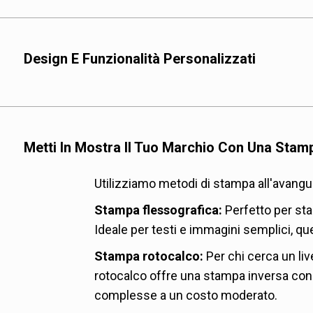
Riciclabile
Compostabile
Design E Funzionalità Personalizzati
Carta kraft
LDPE
PE trasparente
Cerniera
Metti In Mostra Il Tuo Marchio Con Una Stamp
foglio di alluminio
Valvola di degasaggio
Laminato opaco
Tacca di strappo
Utilizziamo metodi di stampa all'avangua
Laminato lucido
Foro per la mano in pla
Stampa flessografica:
Perfetto per sta
Ideale per testi e immagini semplici, 
Kraft marrone laminat
Foro per appendere con
Stampa rotocalco:
Per chi cerca un live
Kraft bianco laminato
Punteggio laser
rotocalco offre una stampa inversa con 
Kraft nero laminato
Cravatte di latta
complesse a un costo moderato.
Laminato metallizzato