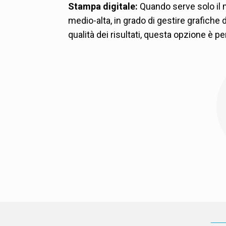
Finestra trasparente
Stampa digitale:
Quando serve solo il m
Lucido spot con opac
Queste caratteristiche
medio-alta, in grado di gestire grafiche d
caffè, consentendo al 
qualità dei risultati, questa opzione è p
confezione e di vedere 
complessiva.