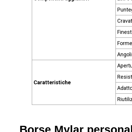
Punteg
Cravat
Finest
Forme
Angoli
Apertu
Resist
Caratteristiche
Adatto
Riutili
Borse Mylar personal