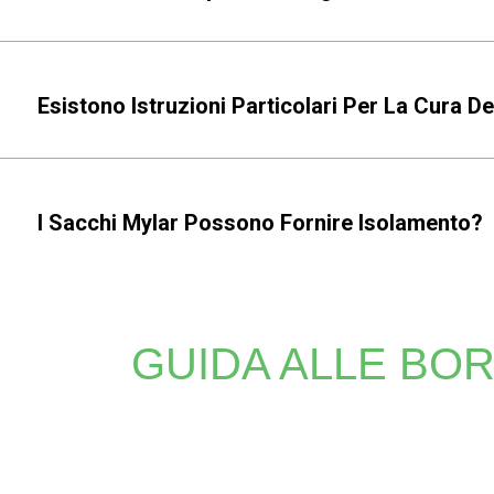
Esistono Istruzioni Particolari Per La Cura D
I Sacchi Mylar Possono Fornire Isolamento?
GUIDA ALLE BO
Che tu abbia bisogno di stampe vivaci o di loghi dett
eccezionali, ineguagliabili con altri metodi. Affida