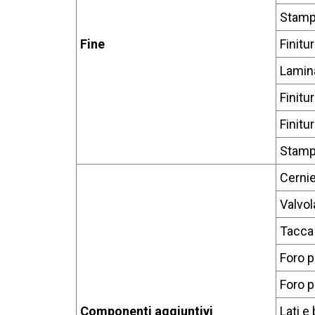
Stamp
Fine
Finitu
Lamina
Finitu
Finitu
Stampa
Cerni
Valvol
Tacca 
Foro p
Foro p
Componenti aggiuntivi
Lati e