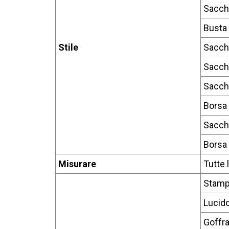
Sacche
Busta 
Stile
Sacch
Sacch
Sacche
Borsa 
Sacch
Borsa 
Misurare
Tutte 
Stamp
Lucido
Goffra