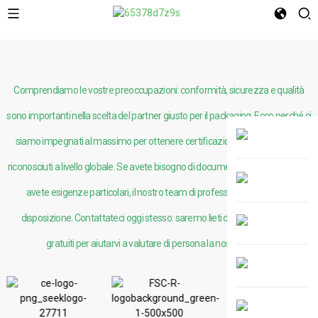
Comprendiamo le vostre preoccupazioni: conformità, sicurezza e qualità
sono importanti nella scelta del partner giusto per il packaging. Ecco perché ci
siamo impegnati al massimo per ottenere certificazioni e report di prova
riconosciuti a livello globale. Se avete bisogno di documentazione specifica o
avete esigenze particolari, il nostro team di professionisti è a vostra
disposizione. Contattateci oggi stesso: saremo lieti di offrirvi campioni
gratuiti per aiutarvi a valutare di persona la nostra qualità.