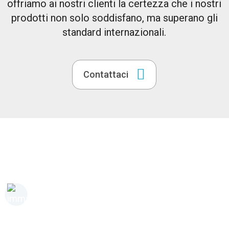
offriamo ai nostri clienti la certezza che i nostri
prodotti non solo soddisfano, ma superano gli
standard internazionali.
Contattaci
Certificazioni globali, qualità garantita
Queste credenziali non riflettono solo la nostra dedizione all'eccellenza, ma
sono anche una garanzia che diamo priorità alla qualità e alla sicurezza di
ogni prodotto che ricevi.
La certificazione BRC garantisce che le nostre soluzioni di
imballaggio sono prodotte secondo i più elevati standard del settore
alimentare, offrendoti la certezza che i tuoi prodotti sono sicuri e
conformi alle normative di sicurezza specifiche del settore.
La certificazione ISO è un segno del nostro impegno nei confronti di