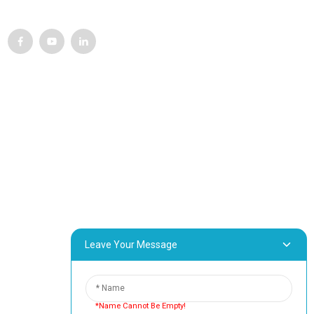
enim ad minim veniam, quis nostrud esercizio ullamco laboris
Assistenza Clienti
Contattaci
Prodotti
Visita alla fabbrica
Chi siamo
Informazioni Di Contatto
Leave Your Message
Blocco B-29, VanYang Crowd Innovation Park, n. 1
ShuangYang Road, città di YangQiao, distretto di BoLuo,
città di HuiZhou, 516157, Cina
fannie@hzdlpack.com
*Name Cannot Be Empty!