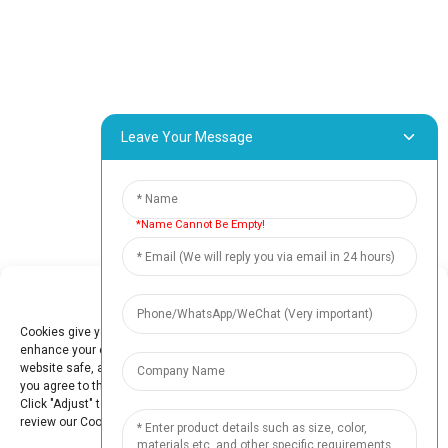
फ़ैक्टरी टूर
हमारे बारे में
संपर्क सूचना
Leave Your Message
ब्लॉक बी-29, वानयांग क्राउड इनोवेशन पार्क, नंबर 1 शुआंगयांग रोड,
यांगकियाओ टाउन, बोलुओ जिला, हुइझोउ शहर, 516157, चीन
fannie@hzdlpack.com
*Name Cannot Be Empty!
+86 13410678885
समाचार
Manage Cookie Consent
अपना ईमेल पता दर्ज करें और हम आपको नवीनतम जानकारी और योजनाओं की जानकारी
Cookies give you a personalized experience. Cookie files help us to
भेजेंगे।
enhance your experience using our website, simplify navigation, keep our
website safe, and assist in our marketing efforts. By clicking "Accept",
you agree to the storing of cookies on your device for these purposes.
Click "Adjust" to adjust your cookie preferences. For more information,
हमसे संपर्क करें
review our Cookies Policy.