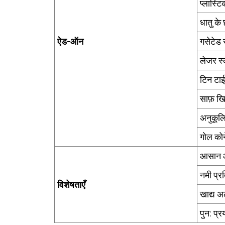
प्लास्टि
धातु के
ऐड-ऑन
गसेटेड
लेजर स्
टिन टाई
साफ़ ख
अनुकूल
गोल कोने
आसान 
नमी प्र
विशेषताएँ
खाद्य अ
पुन: प्र