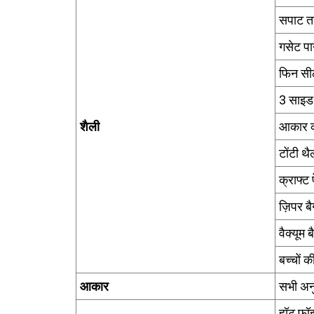
सपाट त
गसेट प
फिन सी
3 साइड
शैली
आकार क
टोंटी थै
क्राफ्ट
ज़िपर बै
वैक्यूम ब
बच्चों क
आकार
सभी अन
हॉट फ़ॉइ