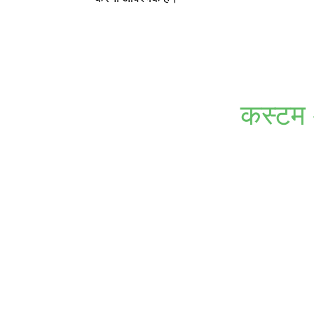
कस्टम 
चाहे आपको आकर्षक प्रिंट चाहिए हों या बारीक लोगो, हमारे अनुकूलन योग्
बेहतर बनाने वाले नवी