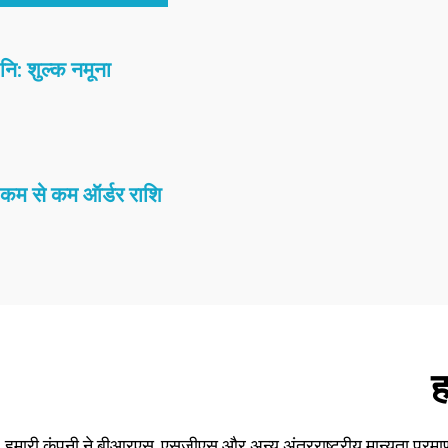
नि: शुल्क नमूना
कम से कम ऑर्डर राशि
ह
हमारी कंपनी ने बीआरएस, एसजीएस और अन्य अंतरराष्ट्रीय मान्यता प्रमाण पत