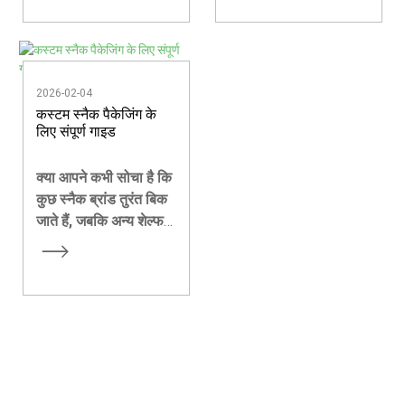
सुरक्षित रख सके—साथ ही
के प्रतिस्पर्धी बाजार में,
साथ तेजी से प्रतिस्पर्धी होते
पैकेजिंग सिर्फ एक आवरण से
बाजार में आपके ब्रांड को
कहीं अधिक है—यह आपकी
अलग पहचान दिलाने में मदद
पहली छाप है, आपका मूक
2026-02-04
कर सके?
विक्रेता है, और आपके ब्रांड
कस्टम स्नैक पैकेजिंग के
की कहानी का प्रतिबिंब है।
लिए संपूर्ण गाइड
क्या आपने कभी सोचा है कि
कुछ स्नैक ब्रांड तुरंत बिक
जाते हैं, जबकि अन्य शेल्फ
पर अनदेखे ही पड़े रहते हैं?
अधिकांश उभरते ब्रांडों के
लिए, असली जवाब केवल
स्वाद नहीं है। यह स्मार्ट,
प्रदर्शन-संचालित और
ब्रांड-केंद्रित है।
स्नैक
पैकेजिंग
.