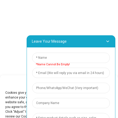
फ़ैक्टरी टूर
हमारे बारे में
संपर्क सूचना
ब्लॉक बी-29, वानयांग क्राउड इनोवेशन पार्क, नंबर 1 शुआंगयांग रोड,
यांगकियाओ टाउन, बोलुओ जिला, हुइझोउ शहर, 516157, चीन
Leave Your Message
fannie@hzdlpack.com
+86 13410678885
*Name Cannot Be Empty!
समाचार
Manage Cookie Consent
अपना ईमेल पता दर्ज करें और हम आपको नवीनतम जानकारी और योजनाओं की जानकारी
भेजेंगे।
Cookies give you a personalized experience. Cookie files help us to
enhance your experience using our website, simplify navigation, keep our
website safe, and assist in our marketing efforts. By clicking "Accept",
हमसे संपर्क करें
you agree to the storing of cookies on your device for these purposes.
Click "Adjust" to adjust your cookie preferences. For more information,
review our Cookies Policy.