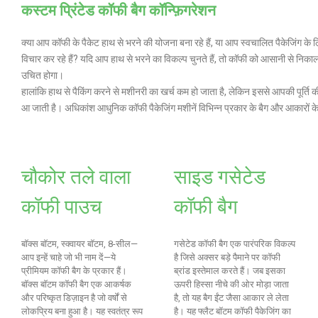
कस्टम प्रिंटेड कॉफी बैग कॉन्फ़िगरेशन
क्या आप कॉफी के पैकेट हाथ से भरने की योजना बना रहे हैं, या आप स्वचालित पैकेजिंग क
विचार कर रहे हैं? यदि आप हाथ से भरने का विकल्प चुनते हैं, तो कॉफी को आसानी से न
उचित होगा।
हालांकि हाथ से पैकिंग करने से मशीनरी का खर्च कम हो जाता है, लेकिन इससे आपकी पूर्ति क
आ जाती है। अधिकांश आधुनिक कॉफी पैकेजिंग मशीनें विभिन्न प्रकार के बैग और आकारों के
चौकोर तले वाला
साइड गसेटेड
कॉफी पाउच
कॉफी बैग
बॉक्स बॉटम, स्क्वायर बॉटम, 8-सील—
गसेटेड कॉफी बैग एक पारंपरिक विकल्प
आप इन्हें चाहे जो भी नाम दें—ये
है जिसे अक्सर बड़े पैमाने पर कॉफी
प्रीमियम कॉफी बैग के प्रकार हैं।
ब्रांड इस्तेमाल करते हैं। जब इसका
बॉक्स बॉटम कॉफी बैग एक आकर्षक
ऊपरी हिस्सा नीचे की ओर मोड़ा जाता
और परिष्कृत डिज़ाइन है जो वर्षों से
है, तो यह बैग ईंट जैसा आकार ले लेता
लोकप्रिय बना हुआ है। यह स्वतंत्र रूप
है। यह फ्लैट बॉटम कॉफी पैकेजिंग का