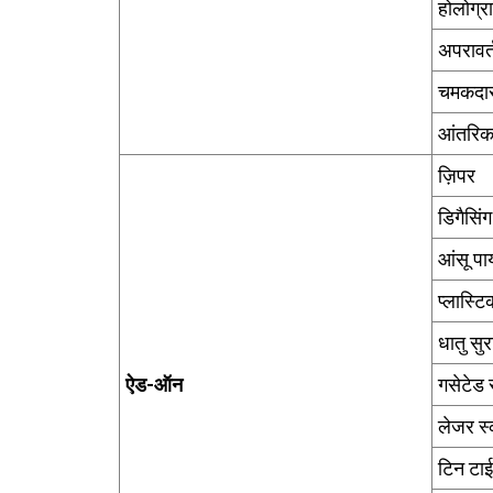
होलोग्र
अपरावर्
चमकदा
आंतरिक 
ज़िपर
डिगैसिंग
आंसू पा
प्लास्ट
धातु सु
ऐड-ऑन
गसेटेड
लेजर स्
टिन टाई