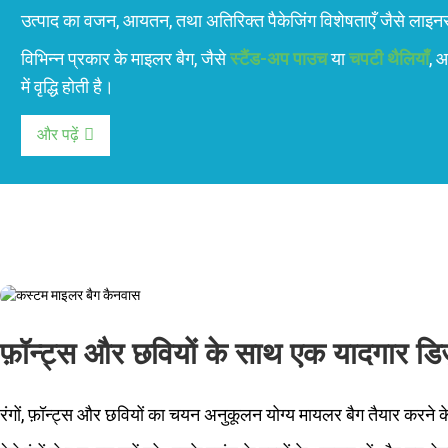
उत्पाद का वजन, आयतन, तथा अतिरिक्त पैकेजिंग विशेषताएँ जैसे लाइनर 
विभिन्न प्रकार के माइलर बैग, जैसे
स्टैंड-अप पाउच
या
चपटी थैलियाँ
, 
में वृद्धि होती है।
और पढ़ें
फ़ॉन्ट्स और छवियों के साथ एक यादगार डि
रंगों, फ़ॉन्ट्स और छवियों का चयन अनुकूलन योग्य मायलर बैग तैयार करने क