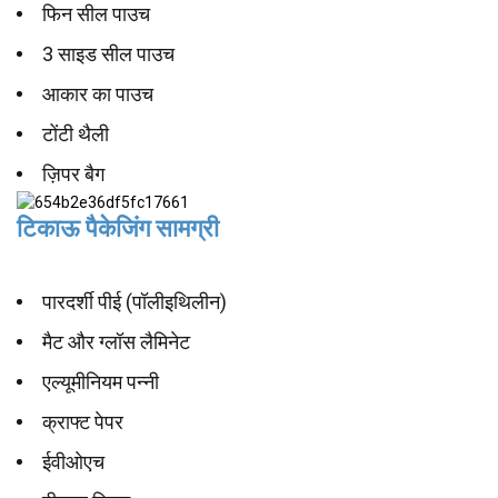
फिन सील पाउच
3 साइड सील पाउच
आकार का पाउच
टोंटी थैली
ज़िपर बैग
टिकाऊ पैकेजिंग सामग्री
पारदर्शी पीई (पॉलीइथिलीन)
मैट और ग्लॉस लैमिनेट
एल्यूमीनियम पन्नी
क्राफ्ट पेपर
ईवीओएच