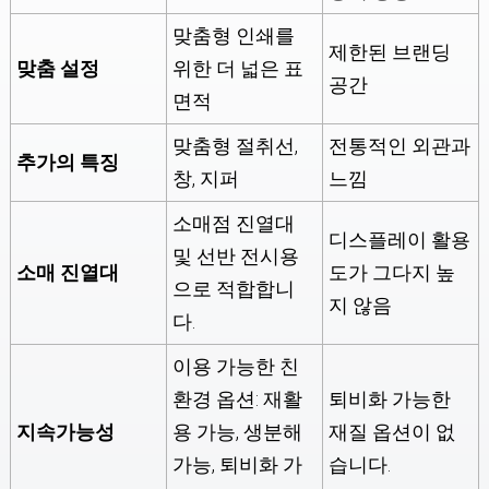
맞춤형 인쇄를
제한된 브랜딩
맞춤 설정
위한 더 넓은 표
공간
면적
맞춤형 절취선,
전통적인 외관과
추가의
특징
창, 지퍼
느낌
소매점 진열대
디스플레이 활용
및 선반 전시용
소매 진열대
도가 그다지 높
으로 적합합니
지 않음
다.
이용 가능한 친
환경 옵션: 재활
퇴비화 가능한
지속가능성
용 가능, 생분해
재질 옵션이 없
가능, 퇴비화 가
습니다.