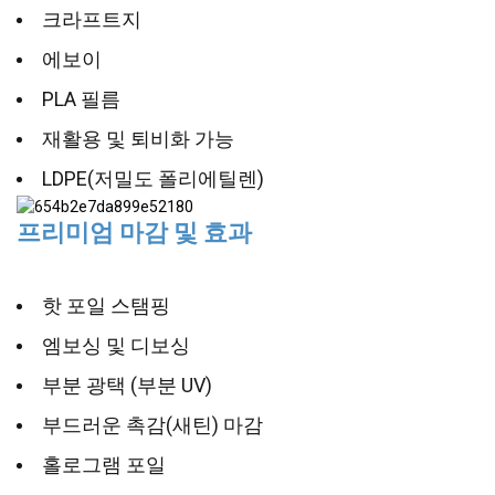
크라프트지
에보이
PLA 필름
재활용 및 퇴비화 가능
LDPE(저밀도 폴리에틸렌)
프리미엄 마감 및 효과
핫 포일 스탬핑
엠보싱 및 디보싱
부분 광택 (부분 UV)
부드러운 촉감(새틴) 마감
홀로그램 포일