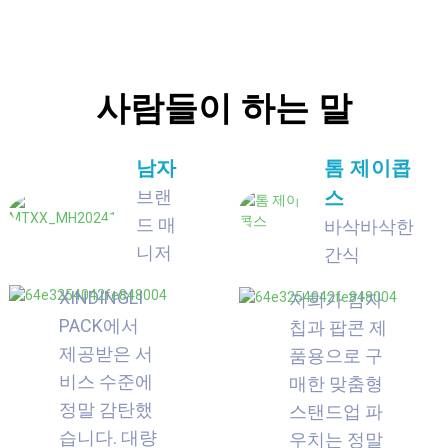
사람들이 하는 말
남자
톰 제이콥
브랜
스
드 매
바삭바삭한
니저
간식
XINDINGLI
저희가 감자
PACK에서
칩과 팝콘 제
제공받은 서
품용으로 구
비스 수준에
매한 맞춤형
정말 감탄했
스탠드업 파
습니다. 대량
우치는 정말