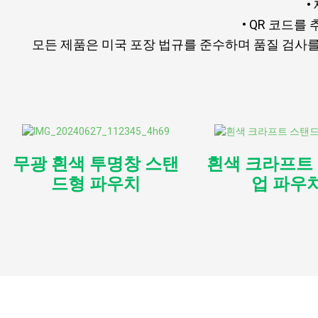
•
• QR 코드
모든 제품은 미국 포장 법규를 준수하며 품질 검사
무광 흰색 투명창 스탠
흰색 크라프트
드형 파우치
업 파우