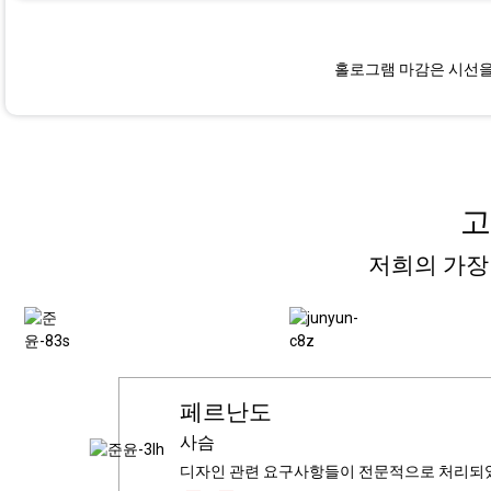
홀로그램 마감은 시선을
고
저희의 가장
타 도흐초르
페르난도
줄리아
안드레아스
카를로스
루카스
기술 관리자
사슴
독일
영국
멕시코
영국
미국
디자인 관련 요구사항들이 전문적으로 처리되었고
포장이 튼튼해서 제품이 손상 없이 잘 도착했습
맞춤 디자인은 저희 기대에 완벽하게 부합했습니
서비스는 매우 전문적이었고, 제품 품질은 만
켈시는 항상 원활한 소통을 유지하며 모든 일