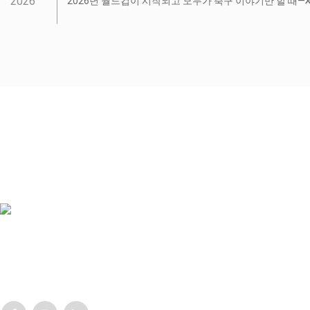
2026
2026년 월드컵이 시작되고 모두가 축구 이야기만 할 때—
Lorem ipsum dolor sit amet, consectetur adipisicing elit, sed do eiusm
exercitation ullamco Laboris