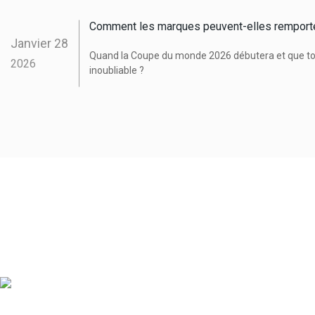
performance et centrée sur la marque.
emballage d
Comment les marques peuvent-elles remporter
Janvier
28
Quand la Coupe du monde 2026 débutera et que tou
2026
inoubliable ?