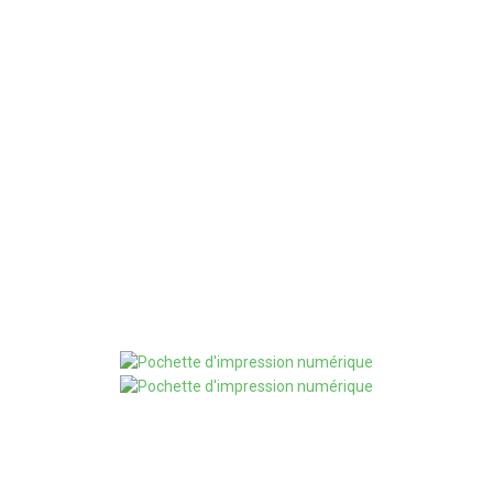
7
Délai De Traitement En Quelques J