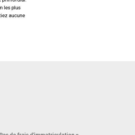
n les plus
tiez aucune
Pas de frais d'immatriculation =