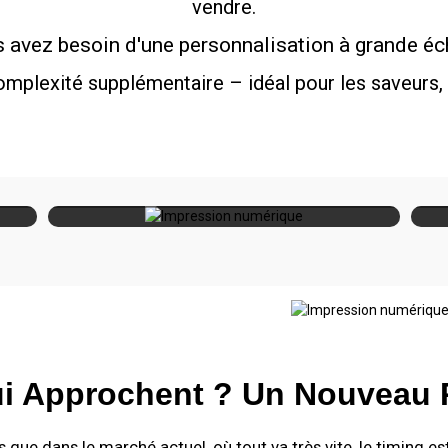
vendre.
 avez besoin d'une personnalisation à grande éc
mplexité supplémentaire – idéal pour les saveurs, 
I
Impression
rande
Petites séries, personnalisation,
fle
numérique
n
délais de livraison rapides
i Approchent ? Un Nouveau P
que dans le marché actuel, où tout va très vite, le timing es