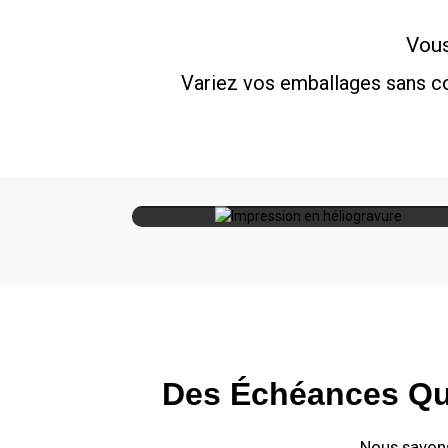
Vous
Variez vos emballages sans co
Impression en
Emballages de luxe, de g
héliogravure
taille et de haute précisio
Des Échéances Qu
Nous savons 