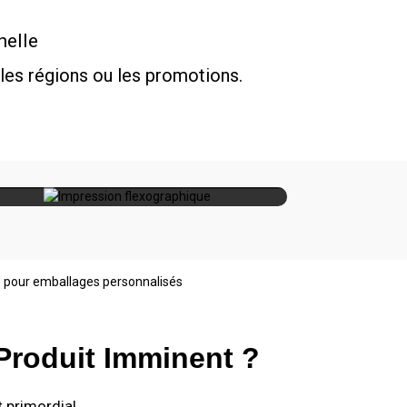
helle
les régions ou les promotions.
Volumes moyens à importants,
mpression
matériaux durables, séchage
xographique
rapide
roduit Imminent ?
t primordial.