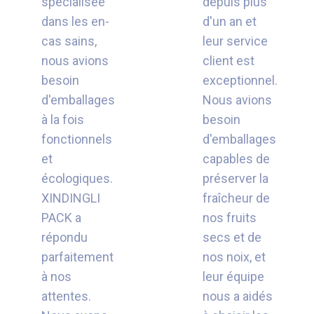
spécialisée
depuis plus
dans les en-
d'un an et
cas sains,
leur service
nous avions
client est
besoin
exceptionnel.
d'emballages
Nous avions
à la fois
besoin
fonctionnels
d'emballages
et
capables de
écologiques.
préserver la
XINDINGLI
fraîcheur de
PACK a
nos fruits
répondu
secs et de
parfaitement
nos noix, et
à nos
leur équipe
attentes.
nous a aidés