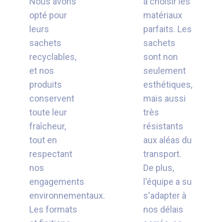
Nous avons
à choisir les
opté pour
matériaux
leurs
parfaits. Les
sachets
sachets
recyclables,
sont non
et nos
seulement
produits
esthétiques,
conservent
mais aussi
toute leur
très
fraîcheur,
résistants
tout en
aux aléas du
respectant
transport.
nos
De plus,
engagements
l'équipe a su
environnementaux.
s'adapter à
Les formats
nos délais