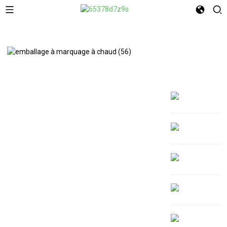
À Propos De Nous
Rendez votre emballage inoubliable
— Impression à chaud personnalisée
Bienvenue dans le pack XINDINGLI
Le marché actuel est saturé. De nouvelles marques
font leur apparition chaque jour. Pour se
démarquer, votre produit doit…
paraître différent
Dès le premier regard, l'emballage influence la
perception de votre marque. Souvent, c'est la