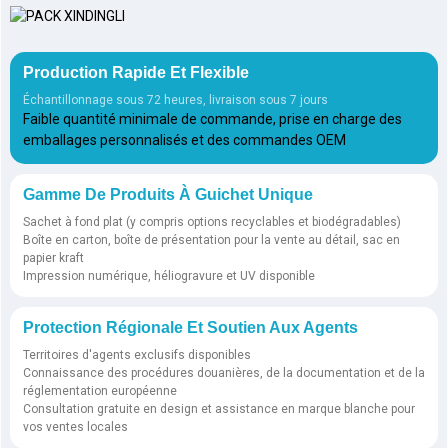
Production Rapide Et Flexible
Échantillonnage sous 72 heures, livraison sous 7 jours
Faible quantité minimale de commande, prise en charge des
emballages personnalisés et des commandes OEM
Gamme De Produits À Guichet Unique
Sachet à fond plat (y compris options recyclables et biodégradables)
Boîte en carton, boîte de présentation pour la vente au détail, sac en
papier kraft
Impression numérique, héliogravure et UV disponible
Protection Régionale Et Soutien Aux Agents
Territoires d'agents exclusifs disponibles
Connaissance des procédures douanières, de la documentation et de la
réglementation européenne
Consultation gratuite en design et assistance en marque blanche pour
vos ventes locales