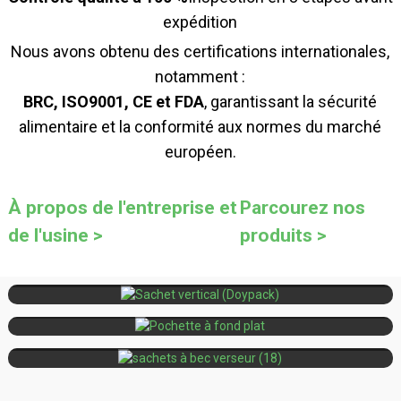
expédition
Nous avons obtenu des certifications internationales,
notamment :
BRC, ISO9001, CE et FDA
, garantissant la sécurité
alimentaire et la conformité aux normes du marché
européen.
À propos de l'entreprise et
Parcourez nos
de l'usine >
produits >
Des options écologiques et recyclables sont
Doypack
disponibles.
Pochette à fond plat
Plus de volume, moins de matière
Poche à bec
Conception du bec verseur refermable et
verseur
étanche.