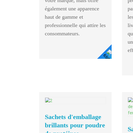
votre marque, mais offre
pr
également une apparence
pa
haut de gamme et
le
professionnelle qui attire les
li
consommateurs.
qu
un
ef
Voir
Les
Détails
Sachets d'emballage
brillants pour poudre
S