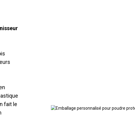
nisseur
ois
leurs
 en
lastique
 fait le
n