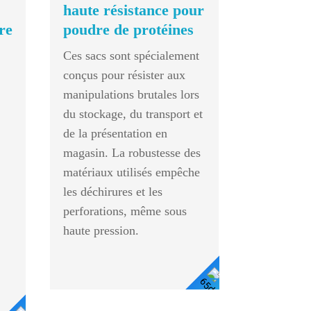
broches S
haute résistance pour
1 bit 1/1 
re
poudre de protéines
1 Fonction
Ces sacs sont spécialement
conçus pour résister aux
manipulations brutales lors
du stockage, du transport et
de la présentation en
magasin. La robustesse des
matériaux utilisés empêche
les déchirures et les
perforations, même sous
haute pression.
Voir