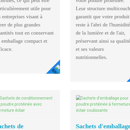
otéines, ce qui peut être
votre poudre protéinée.
rticulièrement utile pour
Leur structure multicouc
s entreprises visant à
garantit que votre produit
vrer de plus grandes
reste à l'abri de l'humidité
antités tout en conservant
de la lumière et de l'air,
 emballage compact et
préservant ainsi sa qualit
ficace.
et ses valeurs
nutritionnelles.
Voir
Les
Détails
achets de
Sachets d'emballag