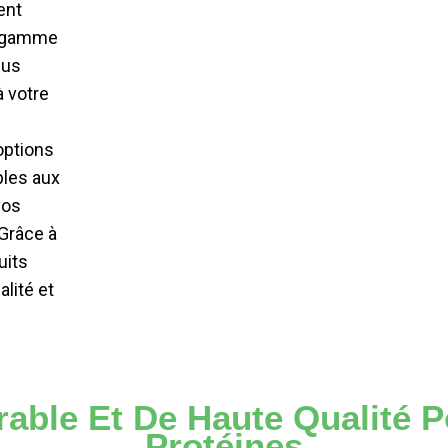
ent
e gamme
sus
à votre
options
bles aux
vos
 Grâce à
uits
lité et
able Et De Haute Qualité 
Protéines