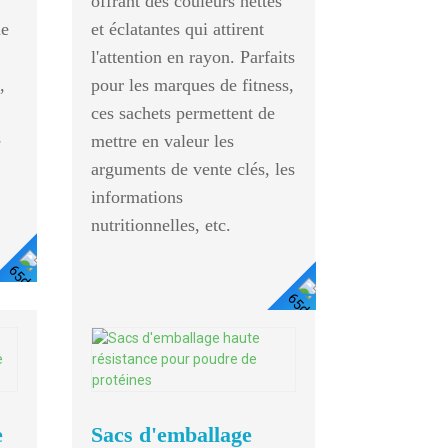
offrant des couleurs nettes
he
et éclatantes qui attirent
l'attention en rayon. Parfaits
,
pour les marques de fitness,
ces sachets permettent de
é
mettre en valeur les
arguments de vente clés, les
informations
nutritionnelles, etc.
Voir
Voir
Les
Les
Détails
Mini P
Détails
8 Termina
e
Sacs d'emballage