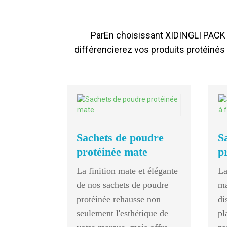
Par
En choisissant XIDINGLI PACK 
différencierez vos produits protéinés
Sachets de poudre
S
protéinée mate
p
La finition mate et élégante
La
de nos sachets de poudre
ma
protéinée rehausse non
di
seulement l'esthétique de
pl