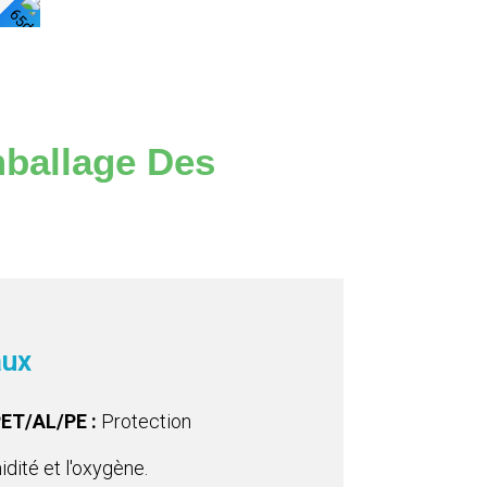
Les
Voir
Détails
Les
Détails
mballage Des
aux
PET/AL/PE :
Protection
dité et l'oxygène.