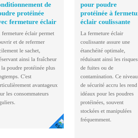
onditionnement de
pour poudre
oudre protéinée
protéinée à fermetu
vec fermeture éclair
éclair coulissante
 fermeture éclair permet
La fermeture éclair
ouvrir et de refermer
coulissante assure une
cilement le sachet,
étanchéité optimale,
éservant ainsi la fraîcheur
réduisant ainsi les risques
 la poudre protéinée plus
de fuites ou de
ngtemps. C'est
contamination. Ce niveau
rticulièrement avantageux
de sécurité accru les rend
ur les consommateurs
idéaux pour les poudres
guliers.
protéinées, souvent
stockées et manipulées
fréquemment.
Voir