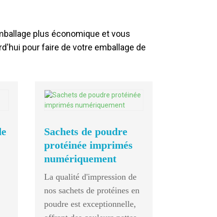
emballage plus économique et vous
d'hui pour faire de votre emballage de
Mini P
de
Sachets de poudre
8 Termina
protéinée imprimés
broches S
numériquement
1 bit 1/1 
La qualité d'impression de
1 Fonction
nos sachets de protéines en
poudre est exceptionnelle,