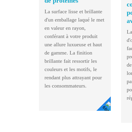
de protéines
c
La surface lisse et brillante
p
d'un emballage laqué le met
a
en valeur en rayon,
La
conférant à votre produit
d'
une allure luxueuse et haut
fa
de gamme. La finition
pr
brillante fait ressortir les
de
couleurs et les motifs, le
lo
rendant plus attrayant pour
pa
les consommateurs.
po
ré
Voir
Les