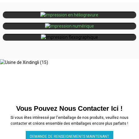
héliogravure
taille et de haute précision
Petites séries, personnalisation,
Impression
Volumes moyens à importants,
Impression
numérique
délais de livraison rapides
matériaux durables, séchage
flexographique
rapide
Vous Pouvez Nous Contacter Ici !
Si vous êtes intéressé par l'emballage de nos produits, veuillez nous
contacter et créons ensemble des emballages encore plus parfaits !
DEMANDE DE RENSEIGNEMENTS MAINTENANT