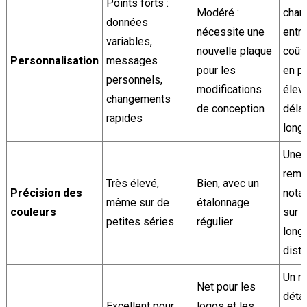
Points forts :
Modéré :
chan
données
nécessite une
entr
variables,
nouvelle plaque
coût
Personnalisation
messages
pour les
en p
personnels,
modifications
élev
changements
de conception
délai
rapides
longs
Une 
rema
Très élevé,
Bien, avec un
Précision des
nota
même sur de
étalonnage
couleurs
sur l
petites séries
régulier
long
dist
Un n
Net pour les
détai
Excellent pour
logos et les