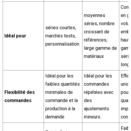
Com
moyennes
en g
séries, nombre
volu
séries courtes,
croissant de
emba
Idéal pour
marchés tests,
références,
haut
personnalisation
large gamme de
gam
matériaux
séri
long
Idéal pour les
Idéal pour les
Effic
faibles quantités
commandes
uniq
Flexibilité des
minimales de
répétées avec
pour
commandes
commande et la
des
quan
production à la
ajustements
impo
demande
mineurs.
cons
Faibl