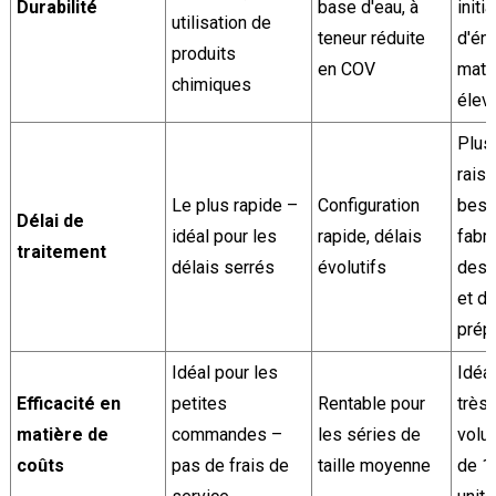
Durabilité
base d'eau, à
initia
utilisation de
teneur réduite
d'én
produits
en COV
maté
chimiques
élev
Plus
rais
Le plus rapide –
Configuration
beso
Délai de
idéal pour les
rapide, délais
fabri
traitement
délais serrés
évolutifs
des 
et d
prép
Idéal pour les
Idéal
Efficacité en
petites
Rentable pour
très
matière de
commandes –
les séries de
volu
coûts
pas de frais de
taille moyenne
de 1