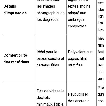
exce
Détails
les images
textes, moins
idéal
d'impression
photographiques,
adapté aux
ligne
les dégradés
ombrages
les f
complexes.
luxu
Idéal
films
Idéal pour le
Polyvalent sur
feuil
Compatibilité
papier couché et
papier, film,
méta
des matériaux
certains films
stratifiés
les 
haut
gam
Plaq
Pas de vaisselle,
Peut utiliser
dura
déchets
des encres à
cons
minimaux, faible