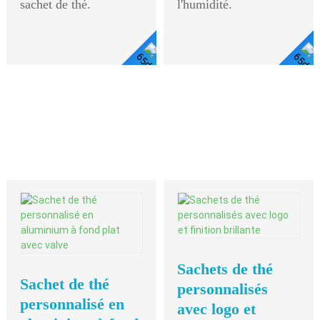
sachet de thé.
l'humidité.
Voir
Voir Les Détails
Les
Détails
Sachets de thé
Sachet de thé
personnalisés
personnalisé en
avec logo et