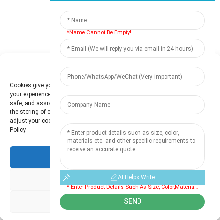
*Name Cannot Be Empty!
Manage Cookie Consent
Cookies give you a personalized experience. Cookie files help us to enhance
your experience using our website, simplify navigation, keep our website
safe, and assist in our marketing efforts. By clicking "Accept", you agree to
the storing of cookies on your device for these purposes. Click "Adjust" to
adjust your cookie preferences. For more information, review our Cookies
Policy.
Accept
AI Helps Write
Deny
* Enter Product Details Such As Size, Color,materials Etc. And Other Specific Requirements To Receive An Accurate Quote. Cannot Be Empty
Adjust
SEND