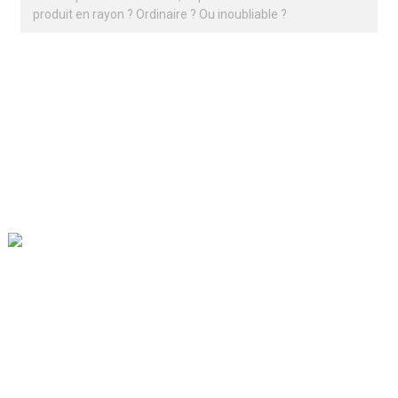
produit en rayon ? Ordinaire ? Ou inoubliable ?
Notre mission est d'être la meilleure entreprise de commerce
extérieur dans le secteur de l'emballage. Nos valeurs
d'entreprise sont la proactivité, l'unité et l'entraide, ainsi que la
responsabilité dans la mise en œuvre de la lutte pour le progrès.