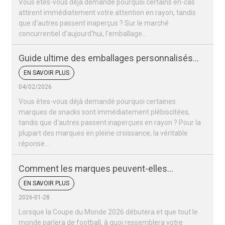
Vous êtes-vous déjà demandé pourquoi certains en-cas
attirent immédiatement votre attention en rayon, tandis
que d'autres passent inaperçus ? Sur le marché
concurrentiel d'aujourd'hui, l'emballage…
Guide ultime des emballages personnalisés
pour snacks
EN SAVOIR PLUS
04/02/2026
Vous êtes-vous déjà demandé pourquoi certaines
marques de snacks sont immédiatement plébiscitées,
tandis que d'autres passent inaperçues en rayon ? Pour la
plupart des marques en pleine croissance, la véritable
réponse…
Comment les marques peuvent-elles
remporter un succès retentissant lors de la
EN SAVOIR PLUS
Coupe du monde 2026 ?
2026-01-28
Lorsque la Coupe du Monde 2026 débutera et que tout le
monde parlera de football, à quoi ressemblera votre