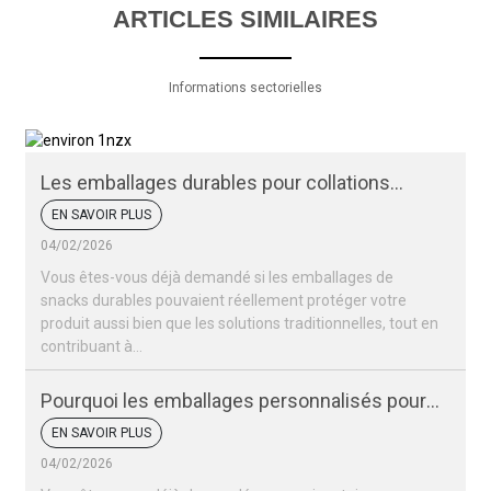
ARTICLES SIMILAIRES
Informations sectorielles
Les emballages durables pour collations
peuvent-ils protéger vos produits ?
EN SAVOIR PLUS
04/02/2026
Vous êtes-vous déjà demandé si les emballages de
snacks durables pouvaient réellement protéger votre
produit aussi bien que les solutions traditionnelles, tout en
contribuant à...
Pourquoi les emballages personnalisés pour
vos snacks sont-ils si importants pour votre
EN SAVOIR PLUS
marque ?
04/02/2026