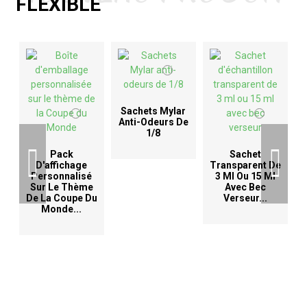
FLEXIBLE
Sachets Mylar
Anti-Odeurs De
1/8
D
Pack
Sachet
D'affichage
Transparent De
Personnalisé
3 Ml Ou 15 Ml
Sur Le Thème
Avec Bec
De La Coupe Du
Verseur...
Monde...