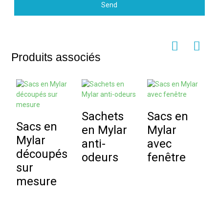
Send
Produits associés
Sachets
Sacs en
Sacs en
en Mylar
Mylar
Mylar
anti-
avec
découpés
odeurs
fenêtre
S
sur
M
mesure
à
l