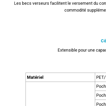
Les becs verseurs facilitent le versement du con
commodité supplémenta
Cô
Extensible pour une capac
Matériel
PET/
Poche
Poche
Poche