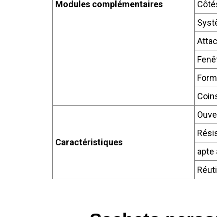
Modules complémentaires
Côté
Syst
Attac
Fenê
Form
Coin
Ouver
Résis
Caractéristiques
apte 
Réuti