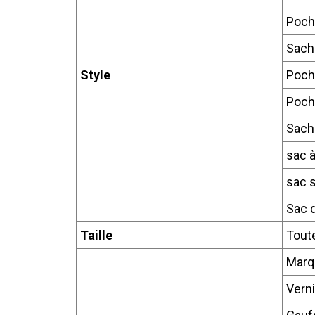
Poch
Sache
Style
Poch
Poch
Sache
sac à
sac 
Sac d
Taille
Toute
Marq
Verni