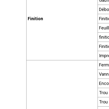
Gauf
Débo
Finition
Finit
Feuil
finit
Finit
Impre
Ferme
Vann
Enco
Trou 
Trou 