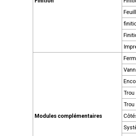
Finition
Finit
Feuil
finit
Finit
Impre
Ferme
Vann
Enco
Trou 
Trou 
Modules complémentaires
Côté
Syst