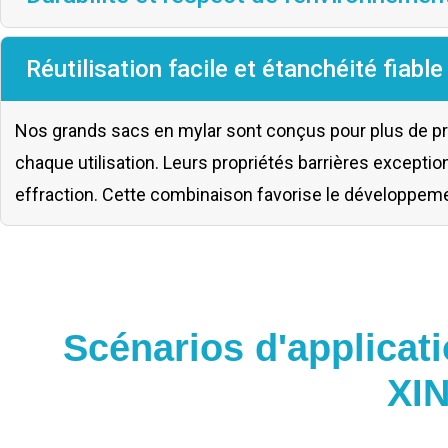
Réutilisation facile et étanchéité fiable
Nos grands sacs en mylar sont conçus pour plus de pratic
chaque utilisation. Leurs propriétés barrières excepti
effraction. Cette combinaison favorise le développement
Scénarios d'applicat
XI