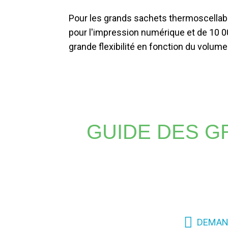
Pour les grands sachets thermoscellab
pour l'impression numérique et de 10 0
grande flexibilité en fonction du volu
GUIDE DES G
Que vous ayez besoin d'impressions éclatantes ou de log
exceptionnelles, inégalées par les autres méthod
rév
DEMAN