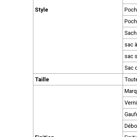
Style
Poch
Poch
Sache
sac à
sac 
Sac d
Taille
Toute
Marq
Verni
Gauf
Débo