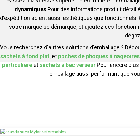
Passez à la vitesse supérieure en matière d'emballag
dynamiques
Pour des informations produit détail
d'expédition soient aussi esthétiques que fonctionnels
votre marque se démarque, et ajoutez des fonctionna
dégaz
Vous recherchez d'autres solutions d'emballage ? Déc
sachets à fond plat
, et
poches de phoques à nageoires
particulière
et
sachets à bec verseur
Pour encore plus 
emballage aussi performant que vous