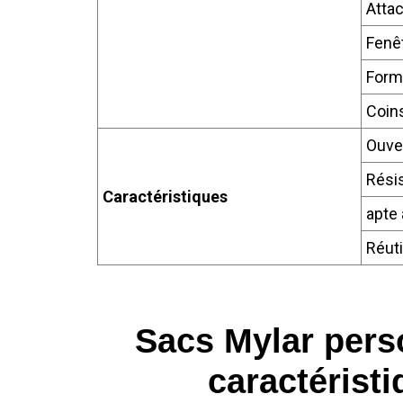
Attac
Fenê
Form
Coin
Ouver
Résis
Caractéristiques
apte 
Réuti
Sacs Mylar perso
caractérist