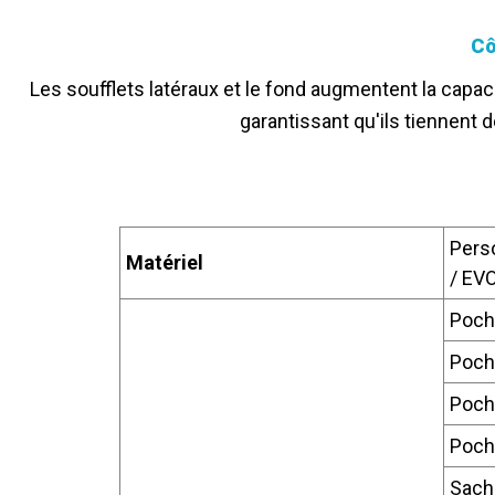
Cô
Les soufflets latéraux et le fond augmentent la capaci
garantissant qu'ils tiennent d
Perso
Matériel
/ EV
Poche
Poche
Poche
Poch
Sache