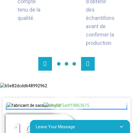
compte
d'obtenir
tenu de la
des
qualité.
échantillons
avant de
confirmer la
production.
16
Leave Your Message
DES ANNÉES