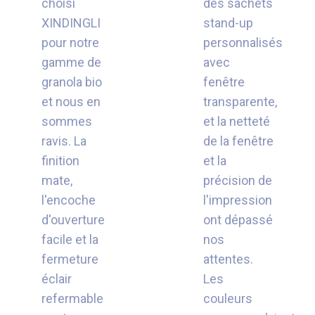
choisi
des sachets
XINDINGLI
stand-up
pour notre
personnalisés
gamme de
avec
granola bio
fenêtre
et nous en
transparente,
sommes
et la netteté
ravis. La
de la fenêtre
finition
et la
mate,
précision de
l'encoche
l'impression
d'ouverture
ont dépassé
facile et la
nos
fermeture
attentes.
éclair
Les
refermable
couleurs