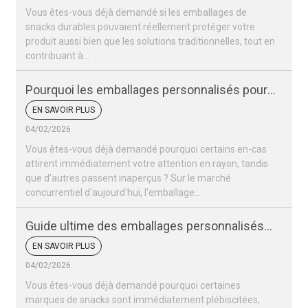
Vous êtes-vous déjà demandé si les emballages de
snacks durables pouvaient réellement protéger votre
produit aussi bien que les solutions traditionnelles, tout en
contribuant à...
Pourquoi les emballages personnalisés pour
vos snacks sont-ils si importants pour votre
EN SAVOIR PLUS
marque ?
04/02/2026
Vous êtes-vous déjà demandé pourquoi certains en-cas
attirent immédiatement votre attention en rayon, tandis
que d'autres passent inaperçus ? Sur le marché
concurrentiel d'aujourd'hui, l'emballage…
Guide ultime des emballages personnalisés
pour snacks
EN SAVOIR PLUS
04/02/2026
Vous êtes-vous déjà demandé pourquoi certaines
marques de snacks sont immédiatement plébiscitées,