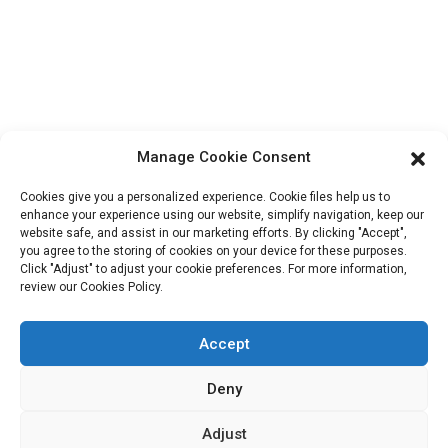
À propos de nous
Informations De Contact
Bloc B-29, Parc d'innovation VanYang Crowd, n° 1, rue
ShuangYang, ville de YangQiao, district de BoLuo, ville de
HuiZhou, 516157, Chine
Manage Cookie Consent
fannie@hzdlpack.com
Cookies give you a personalized experience. Cookie files help us to
+86 13410678885
enhance your experience using our website, simplify navigation, keep our
website safe, and assist in our marketing efforts. By clicking "Accept",
you agree to the storing of cookies on your device for these purposes.
Bulletins D'information
Click "Adjust" to adjust your cookie preferences. For more information,
review our Cookies Policy.
Saisissez votre adresse e-mail et nous vous enverrons les dernières
informations sur nos offres.
Accept
Deny
Contactez-Nous
Adjust