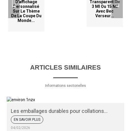
D'affichage
Transparent De
Personnalisé
3 Ml Ou 15 Ml
Sur Le Thème
Avec Bec
De La Coupe Du
Verseur...
Monde...
ARTICLES SIMILAIRES
Informations sectorielles
Les emballages durables pour collations
peuvent-ils protéger vos produits ?
EN SAVOIR PLUS
04/02/2026