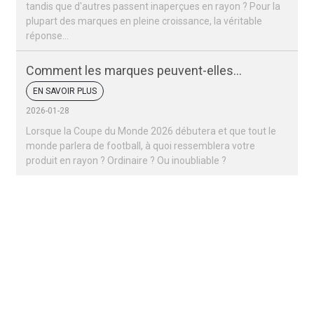
tandis que d'autres passent inaperçues en rayon ? Pour la
plupart des marques en pleine croissance, la véritable
réponse…
Comment les marques peuvent-elles
remporter un succès retentissant lors de la
EN SAVOIR PLUS
Coupe du monde 2026 ?
2026-01-28
Lorsque la Coupe du Monde 2026 débutera et que tout le
monde parlera de football, à quoi ressemblera votre
produit en rayon ? Ordinaire ? Ou inoubliable ?