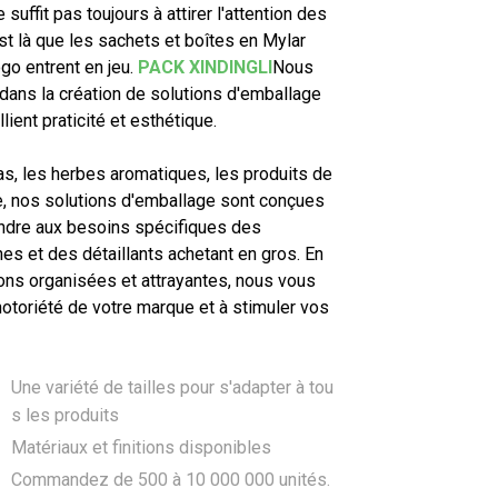
 suffit pas toujours à attirer l'attention des
est là que les sachets et boîtes en Mylar
go entrent en jeu.
PACK XINDINGLI
Nous
ans la création de solutions d'emballage
lient praticité et esthétique.
as, les herbes aromatiques, les produits de
e, nos solutions d'emballage sont conçues
ndre aux besoins spécifiques des
es et des détaillants achetant en gros. En
ons organisées et attrayantes, nous vous
notoriété de votre marque et à stimuler vos
Une variété de tailles pour s'adapter à tou
s les produits
Matériaux et finitions disponibles
Commandez de 500 à 10 000 000 unités.