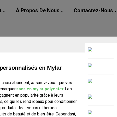
t
À Propos De Nous
Contactez-Nous
 personnalisés en Mylar
Loading...
Loading...
 choix abondent, assurez-vous que vos
emarquer.
sacs en mylar polyester
Les
agnent en popularité grâce à leurs
s, ce qui les rend idéaux pour conditionner
 produits, des en-cas et herbes
its de beauté et de bien-être. Cependant,