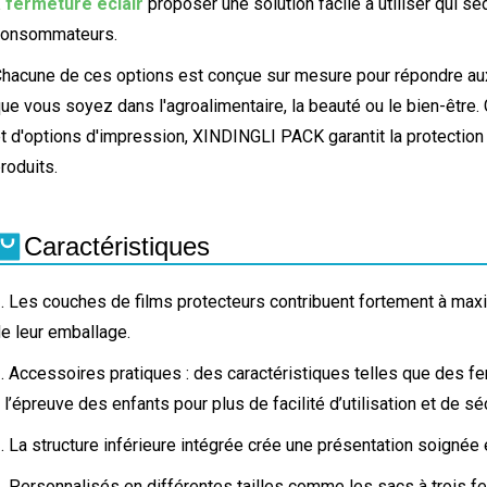
 fermeture éclair
proposer une solution facile à utiliser qui séd
consommateurs.
hacune de ces options est conçue sur mesure pour répondre aux
ue vous soyez dans l'agroalimentaire, la beauté ou le bien-être. 
t d'options d'impression, XINDINGLI PACK garantit la protection
roduits.
Caractéristiques
. Les couches de films protecteurs contribuent fortement à maximi
e leur emballage.
. Accessoires pratiques : des caractéristiques telles que des f
 l’épreuve des enfants pour plus de facilité d’utilisation et de séc
. La structure inférieure intégrée crée une présentation soignée e
. Personnalisés en différentes tailles comme les sacs à trois fe