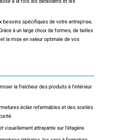
uise à la fois les détaillants et les
 besoins spécifiques de votre entreprise,
Grâce à un large choix de formes, de tailles
 et la mise en valeur optimale de vos
ser la fraîcheur des produits à l'intérieur
ermetures éclair refermables et des scellés
urité.
t visuellement attrayante sur l'étagère.
rmetures latérales, les sacs à fermeture