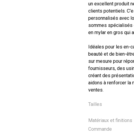
un excellent produit ne
clients potentiels. C'
personnalisés avec lo
sommes spécialisés d
en mylar en gros qui al
Idéales pour les en-c
beauté et de bien-êtr
sur mesure pour répo
fournisseurs, des usin
créant des présentati
aidons à renforcer la 
ventes.
Tailles
Matériaux et finitions
Commande