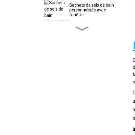
Sachets de sels de bain
personnalisés avec
fenêtre
Sachet d'emballage
écologique personnalisé
pour poudre de protéines
Sacs à vers plastifiés
C
personnalisés avec trou
d
M
Sac personnalisé en
p
forme de bonbons de Noël
avec fermeture éclair
C
u
Sachets de thé
refermables avec
n
marquage à chaud
s
personnalisé
I