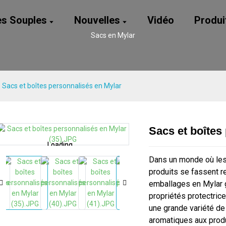
es Souples
Nouvelles
Vidéo
Produi
Sacs en Mylar
Sacs et boîtes personnalisés en Mylar
Sacs et boîtes
Loading...
Loading...
Loading...
Loading...
Dans un monde où les
produits se fassent r
emballages en Mylar g
propriétés protectrice
une grande variété de
aromatiques aux produ