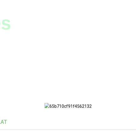
és
LAT