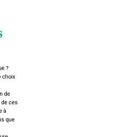
s
ue ?
e choix
n de
e de ces
e à
dis que
ure.