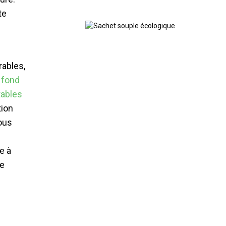
te
rables,
 fond
ables
tion
ous
e à
ge