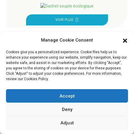
VOIR PLUS
Manage Cookie Consent
Cookies give you a personalized experience. Cookie files help us to
enhance your experience using our website, simplify navigation, keep our
website safe, and assist in our marketing efforts. By clicking "Accept",
NOUVELLES
ET BLOG
you agree to the storing of cookies on your device for these purposes.
Click "Adjust" to adjust your cookie preferences. For more information,
review our Cookies Policy.
Accept
04/02/2026
Les
04/02/2026
Deny
Pourquoi les
emballages
emballages
durables
Adjust
personnalisés
pour
Vous êtes-vous déjà