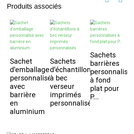
Produits associés
Sachets
P
Sachet
Sachets
barrières
p
d'emballage
d'échantillons
personnalisé
p
personnalisé
à bec
à fond
p
avec
verseur
plat pour
e
barrière
imprimés
P...
b
en
personnalisés
aluminium