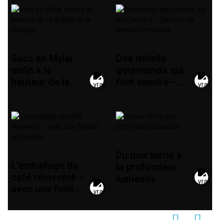
Sacs en Mylar
Des détails
enfin à la
gourmands qui
hauteur de la
font vendre –
qualité de la
Sachets de
marque
bonbons
revisités
Du noir terne à
L'emballage du
la profondeur
café réinventé –
luxueuse
avec une finition
attrayante