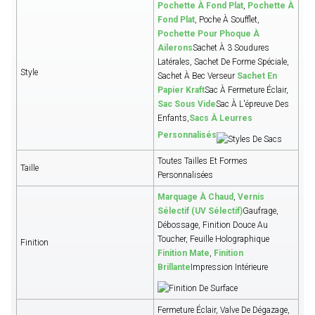
Pochette À Fond Plat
,
Pochette À
Fond Plat
, Poche À Soufflet,
Pochette Pour Phoque À
Ailerons
Sachet À 3 Soudures
Latérales, Sachet De Forme Spéciale,
Style
Sachet À Bec Verseur
Sachet En
Papier Kraft
Sac À Fermeture Éclair,
Sac Sous Vide
Sac À L'épreuve Des
Enfants,
Sacs À Leurres
Personnalisés
Toutes Tailles Et Formes
Taille
Personnalisées
Marquage À Chaud
,
Vernis
Sélectif (UV Sélectif)
Gaufrage,
Débossage, Finition Douce Au
Toucher, Feuille Holographique
Finition
Finition Mate
,
Finition
Brillante
Impression Intérieure
Fermeture Éclair, Valve De Dégazage,