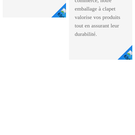
commerce, notre
emballage à clapet
valorise vos produits
Voir
tout en assurant leur
durabilité.
Les
Détails
Voir Les Détails