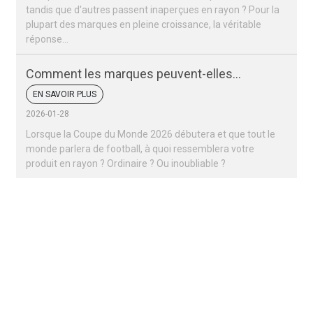
tandis que d'autres passent inaperçues en rayon ? Pour la
plupart des marques en pleine croissance, la véritable
réponse…
Comment les marques peuvent-elles
remporter un succès retentissant lors de la
EN SAVOIR PLUS
Coupe du monde 2026 ?
2026-01-28
Lorsque la Coupe du Monde 2026 débutera et que tout le
monde parlera de football, à quoi ressemblera votre
produit en rayon ? Ordinaire ? Ou inoubliable ?