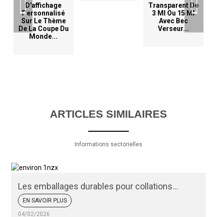
D'affichage
Transparent De
Personnalisé
3 Ml Ou 15 Ml
Sur Le Thème
Avec Bec
De La Coupe Du
Verseur...
Monde...
ARTICLES SIMILAIRES
Informations sectorielles
Les emballages durables pour collations
peuvent-ils protéger vos produits ?
EN SAVOIR PLUS
04/02/2026