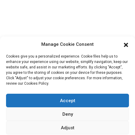
À propos de nous
Informations De Contact
Bloc B-29, Parc d'innovation VanYang Crowd, n° 1, rue
ShuangYang, ville de YangQiao, district de BoLuo, ville de
Manage Cookie Consent
HuiZhou, 516157, Chine
fannie@hzdlpack.com
Cookies give you a personalized experience. Cookie files help us to
enhance your experience using our website, simplify navigation, keep our
+86 13410678885
website safe, and assist in our marketing efforts. By clicking "Accept",
you agree to the storing of cookies on your device for these purposes.
Bulletins D'information
Click "Adjust" to adjust your cookie preferences. For more information,
review our Cookies Policy.
Saisissez votre adresse e-mail et nous vous enverrons les dernières
Accept
informations sur nos offres.
Deny
Contactez-Nous
Adjust