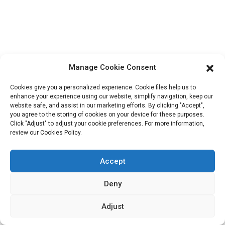
en rayon ?
Pour la plupart des
marques en pleine
croissance, la
véritable solution ne
réside pas
Manage Cookie Consent
uniquement dans la
Cookies give you a personalized experience. Cookie files help us to
saveur. Elle est
enhance your experience using our website, simplify navigation, keep our
intelligente, axée sur
website safe, and assist in our marketing efforts. By clicking "Accept",
Notre mission est d'être la meilleure entreprise de commerce
la performance et
you agree to the storing of cookies on your device for these purposes.
Click "Adjust" to adjust your cookie preferences. For more information,
extérieur dans le secteur de l'emballage. Nos valeurs
centrée sur la
review our Cookies Policy.
marque.
emballage
d'entreprise sont la proactivité, l'unité et l'entraide, ainsi que la
de collations
.
responsabilité dans la mise en œuvre de la lutte pour le progrès.
Accept
Deny
Adjust
Service Client