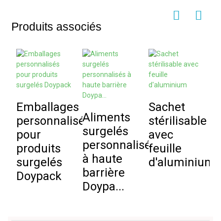
Produits associés
Emballages
Sachet
Aliments
S
personnalisés
stérilisable
surgelés
d
pour
avec
personnalisés
p
produits
feuille
à haute
p
surgelés
d'aluminium
barrière
d
Doypack
Doypa...
s