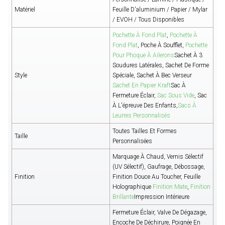
Matériel
Feuille D'aluminium / Papier / Mylar
/ EVOH / Tous Disponibles
Pochette À Fond Plat
,
Pochette À
Fond Plat
, Poche À Soufflet,
Pochette
Pour Phoque À Ailerons
Sachet À 3
Soudures Latérales, Sachet De Forme
Style
Spéciale, Sachet À Bec Verseur
Sachet En Papier Kraft
Sac À
Fermeture Éclair,
Sac Sous Vide
, Sac
À L'épreuve Des Enfants,
Sacs À
Leurres Personnalisés
Toutes Tailles Et Formes
Taille
Personnalisées
Marquage À Chaud, Vernis Sélectif
(UV Sélectif), Gaufrage, Débossage,
Finition
Finition Douce Au Toucher, Feuille
Holographique
Finition Mate
,
Finition
Brillante
Impression Intérieure
Fermeture Éclair, Valve De Dégazage,
Encoche De Déchirure, Poignée En