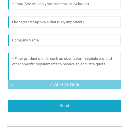
AI Helps Write
Send