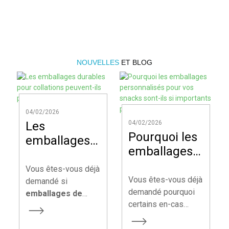
NOUVELLES
ET BLOG
04/02/2026
Les
04/02/2026
Pourquoi les
emballages
emballages
durables
personnalisés
pour
Vous êtes-vous déjà
pour vos
Vous êtes-vous déjà
collations
demandé si
snacks sont-
demandé pourquoi
emballages de
peuvent-ils
certains en-cas
collations durables
ils si
protéger vos
attirent
peuvent
importants
produits ?
immédiatement