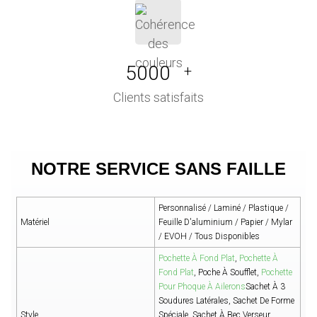
5000
+
Clients satisfaits
NOTRE SERVICE SANS FAILLE
Personnalisé / Laminé / Plastique /
Matériel
Feuille D'aluminium / Papier / Mylar
/ EVOH / Tous Disponibles
Pochette À Fond Plat
,
Pochette À
Fond Plat
, Poche À Soufflet,
Pochette
Pour Phoque À Ailerons
Sachet À 3
Soudures Latérales, Sachet De Forme
Style
Spéciale, Sachet À Bec Verseur