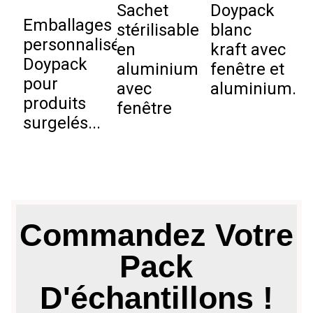
Sachet
Doypack
Emballages
S
stérilisable
blanc
personnalisés
d
en
kraft avec
Doypack
p
aluminium
fenêtre et
pour
p
avec
aluminium...
produits
d
fenêtre
surgelés...
s
Commandez Votre
Pack
D'échantillons !