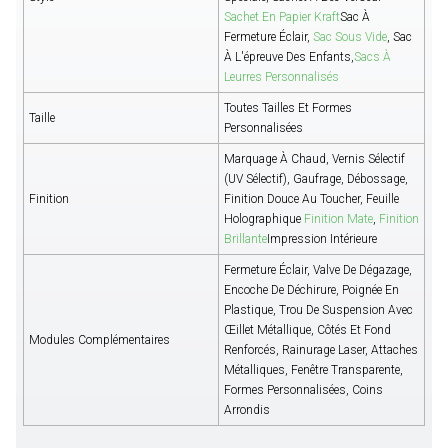
Sachet En Papier Kraft
Sac À
Fermeture Éclair,
Sac Sous Vide
, Sac
À L'épreuve Des Enfants,
Sacs À
Leurres Personnalisés
Toutes Tailles Et Formes
Taille
Personnalisées
Marquage À Chaud, Vernis Sélectif
(UV Sélectif), Gaufrage, Débossage,
Finition
Finition Douce Au Toucher, Feuille
Holographique
Finition Mate
,
Finition
Brillante
Impression Intérieure
Fermeture Éclair, Valve De Dégazage,
Encoche De Déchirure, Poignée En
Plastique, Trou De Suspension Avec
Œillet Métallique, Côtés Et Fond
Modules Complémentaires
Renforcés, Rainurage Laser, Attaches
Métalliques, Fenêtre Transparente,
Formes Personnalisées, Coins
Arrondis