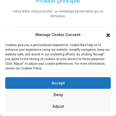
Produit principal
Faites briller chaque produit : un emballage personnalisé qui se
démarque.
Manage Cookie Consent
Sachet souple écologique
Cookies give you a personalized experience. Cookie files help us to
enhance your experience using our website, simplify navigation, keep our
website safe, and assist in our marketing efforts. By clicking "Accept",
you agree to the storing of cookies on your device for these purposes.
Click "Adjust" to adjust your cookie preferences. For more information,
VOIR PLUS
review our Cookies Policy.
Accept
Deny
Adjust
NOUVELLES
ET BLOG