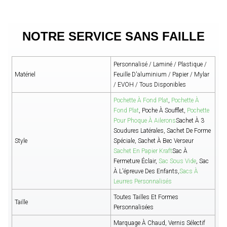
NOTRE SERVICE SANS FAILLE
Personnalisé / Laminé / Plastique /
Matériel
Feuille D'aluminium / Papier / Mylar
/ EVOH / Tous Disponibles
Pochette À Fond Plat
,
Pochette À
Fond Plat
, Poche À Soufflet,
Pochette
Pour Phoque À Ailerons
Sachet À 3
Soudures Latérales, Sachet De Forme
Style
Spéciale, Sachet À Bec Verseur
Sachet En Papier Kraft
Sac À
Fermeture Éclair,
Sac Sous Vide
, Sac
À L'épreuve Des Enfants,
Sacs À
Leurres Personnalisés
Toutes Tailles Et Formes
Taille
Personnalisées
Marquage À Chaud, Vernis Sélectif