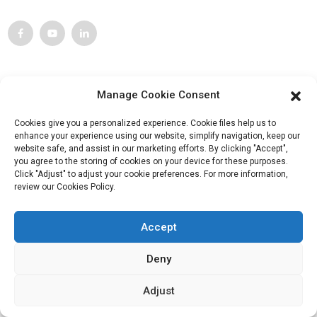
Service Client
Manage Cookie Consent
Contactez-nous
Cookies give you a personalized experience. Cookie files help us to
Produits
enhance your experience using our website, simplify navigation, keep our
website safe, and assist in our marketing efforts. By clicking "Accept",
Visite de l'usine
you agree to the storing of cookies on your device for these purposes.
Click "Adjust" to adjust your cookie preferences. For more information,
À propos de nous
review our Cookies Policy.
Informations De Contact
Accept
Bloc B-29, Parc d'innovation VanYang Crowd, n° 1, rue
Deny
ShuangYang, ville de YangQiao, district de BoLuo, ville de
HuiZhou, 516157, Chine
Adjust
fannie@hzdlpack.com