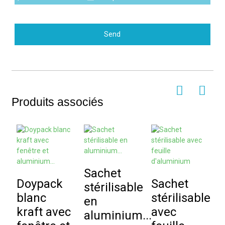
Send
Produits associés
Sachet
Doypack
Sachet
S
stérilisable
blanc
stérilisable
a
en
kraft avec
avec
s
aluminium...