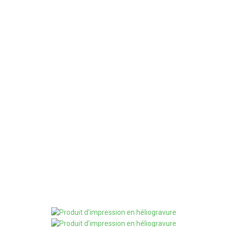
98%+
Cohérence Des Couleurs
7
Délai De Traitement En Quelques J