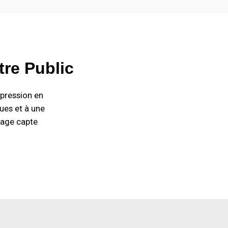
re Public
mpression en
ques et à une
lage capte