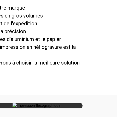
otre marque
s en gros volumes
t de l'expédition
la précision
les d'aluminium et le papier
'impression en héliogravure est la
ons à choisir la meilleure solution
Volumes moyens à importants,
mpression
matériaux durables, séchage
xographique
rapide