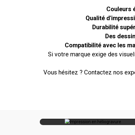
Couleurs é
Qualité d'impress
Durabilité supé
Des dessin
Compatibilité avec les ma
Si votre marque exige des visuels
Vous hésitez ? Contactez nos exper
Impression en
Emballages de luxe, de g
héliogravure
taille et de haute précisio