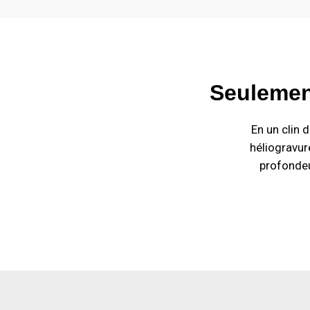
Seulemen
En un clin 
héliogravure
profondeu