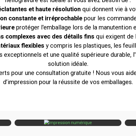
clatantes et haute résolution
qui donnent vie à v
ion constante et irréprochable
pour les commande
rieure
protéger l'emballage lors de la manutention e
s complexes avec des détails fins
qui exigent de 
tériaux flexibles
y compris les plastiques, les feuil
 exceptionnels et une qualité supérieure durable, l
solution idéale.
ts pour une consultation gratuite ! Nous vous aider
d’impression pour la réussite de vos emballages.
I
Impression
rande
Petites séries, personnalisation,
fle
numérique
n
délais de livraison rapides