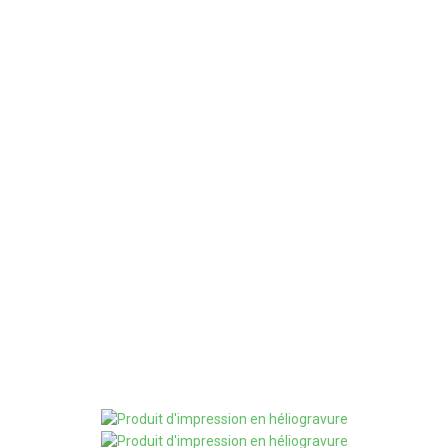
500
MOQ
ours