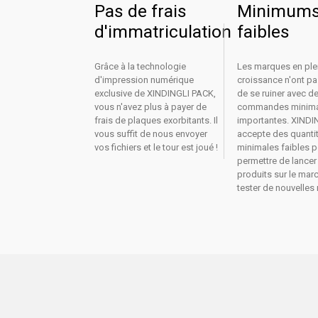
Pas de frais
Minimum
d'immatriculation
faibles
Grâce à la technologie
Les marques en ple
d'impression numérique
croissance n'ont p
exclusive de XINDINGLI PACK,
de se ruiner avec d
vous n'avez plus à payer de
commandes minim
frais de plaques exorbitants. Il
importantes. XINDI
vous suffit de nous envoyer
accepte des quanti
vos fichiers et le tour est joué !
minimales faibles 
permettre de lancer
produits sur le mar
tester de nouvelles