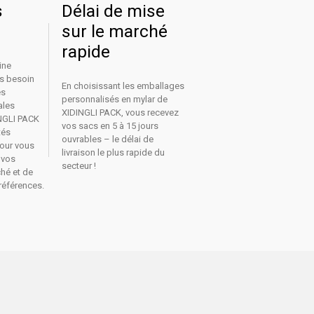
s
Délai de mise
sur le marché
rapide
ine
as besoin
En choisissant les emballages
es
personnalisés en mylar de
ales
XIDINGLI PACK, vous recevez
NGLI PACK
vos sacs en 5 à 15 jours
tés
ouvrables – le délai de
pour vous
livraison le plus rapide du
 vos
secteur !
ché et de
 références.