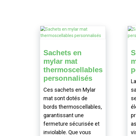
Sachets en
S
mylar mat
m
thermoscellables
p
personnalisés
La
Ces sachets en Mylar
sa
mat sont dotés de
se
bords thermoscellables,
él
garantissant une
pr
fermeture sécurisée et
a
inviolable. Que vous
vi