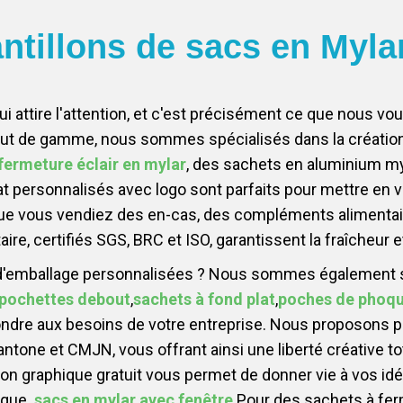
ntillons de sacs en Myla
ui attire l'attention, et c'est précisément ce que nous
aut de gamme, nous sommes spécialisés dans la création
fermeture éclair en mylar
, des sachets en aluminium my
 personnalisés avec logo sont parfaits pour mettre en v
Que vous vendiez des en-cas, des compléments alimentair
ire, certifiés SGS, BRC et ISO, garantissent la fraîcheur e
 d'emballage personnalisées ? Nous sommes également 
pochettes debout
,
sachets à fond plat
,
poches de phoqu
ondre aux besoins de votre entreprise. Nous proposons pl
Pantone et CMJN, vous offrant ainsi une liberté créative t
n graphique gratuit vous permet de donner vie à vos id
rque.
sacs en mylar avec fenêtre
Pour des sachets à fer