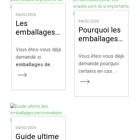
04/02/2026
Les
04/02/2026
Pourquoi les
emballages
emballages
durables
personnalisés
pour
Vous êtes-vous déjà
pour vos
Vous êtes-vous déjà
collations
demandé si
snacks sont-
demandé pourquoi
emballages de
peuvent-ils
certains en-cas
collations durables
ils si
protéger vos
attirent
peuvent
importants
produits ?
immédiatement
véritablement
pour votre
votre attention en
protéger votre
marque ?
rayon, tandis que
produit aussi bien
d'autres passent
que les solutions
inaperçus ? Sur le
traditionnelles, tout
marché concurrentiel
en aidant votre
04/02/2026
d'aujourd'hui,
marque à se
Guide ultime
l'emballage est bien
démarquer sur un