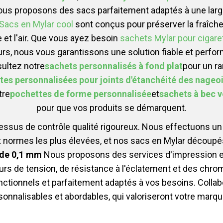
nous proposons des sacs parfaitement adaptés à une lar
Sacs en Mylar cool
sont conçus pour préserver la fraîch
e et l'air. Que vous ayez besoin
sachets Mylar pour cigare
rs, nous vous garantissons une solution fiable et perfor
ultez notre
sachets personnalisés à fond plat
pour un r
tes personnalisées pour joints d'étanchéité des nageo
tre
pochettes de forme personnalisée
et
sachets à bec v
pour que vos produits se démarquent.
cessus de contrôle qualité rigoureux. Nous effectuons u
x normes les plus élevées, et nos sacs en Mylar découpé
 de 0,1 mm
Nous proposons des services d'impression e
urs de tension, de résistance à l'éclatement et des ch
onctionnels et parfaitement adaptés à vos besoins. Colla
onnalisables et abordables, qui valoriseront votre marqu