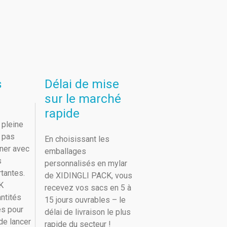
s
Délai de mise
sur le marché
rapide
 pleine
t pas
En choisissant les
iner avec
emballages
s
personnalisés en mylar
tantes.
de XIDINGLI PACK, vous
K
recevez vos sacs en 5 à
ntités
15 jours ouvrables – le
es pour
délai de livraison le plus
de lancer
rapide du secteur !